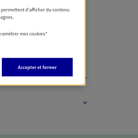
 permettent d'afficher du contenu
t Protection
pagnes.
aramétrer mes
cookies
"
Accepter et fermer