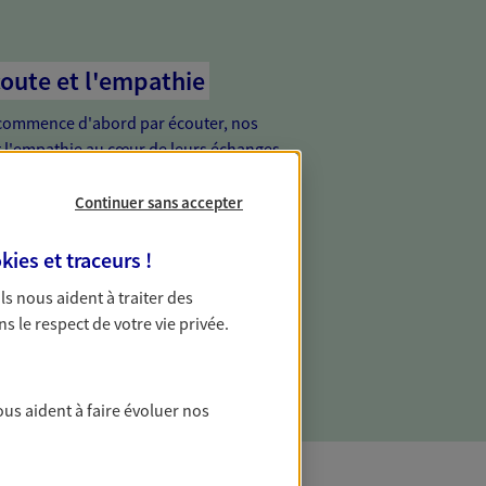
coute et l'empathie
commence d'abord par écouter, nos
 l'empathie au cœur de leurs échanges
re vos besoins et mieux vous soutenir
Continuer sans accepter
kies et traceurs
!
 Ils nous aident à traiter des
ns le respect de votre vie privée.
ous aident à faire évoluer nos