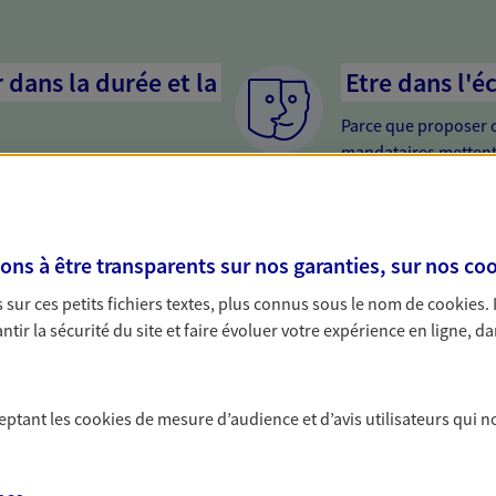
dans la durée et la
Etre dans l'é
Parce que proposer 
mandataires mettent
rojets de vie tout au long de
pour mieux comprend
us concevons notre métier : dans
en cas de difficultés.
 C'est en apprenant à vous
s de meilleures solutions.
s à être transparents sur nos garanties, sur nos
coo
us, tout simplement
sur ces petits fichiers textes, plus connus sous le nom de
cookies
.
e de vous, facilement joignable,
tir la sécurité du site et faire évoluer votre expérience en ligne, da
on de proximité est toujours une
ceptant les
cookies
de mesure d’audience et d’avis utilisateurs qui n