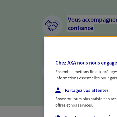
Vous accompagner 
confiance
Vous accompagner dans vos p
votre vie, c'est ainsi que no
la confiance et la proximité.
connaître que nous proposon
Chez AXA nous nous engageon
Etre proche de vo
Ensemble, mettons fin aux préjugés 
Avoir un interlocuteur proch
informations essentielles pour garan
cela change tout. Une relati
relation de qualité.
Partagez vos attentes
Soyez toujours plus satisfait en ac
offres et nos services.