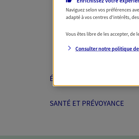
Enrichissez votre expérie
Naviguez selon vos préférences ave
Toutes nos 
adapté à vos centres d'intérêts, d
Vous êtes libre de les accepter, de
Consulter notre politique d
ÉPARGNE ET RETRAITE
SANTÉ ET PRÉVOYANCE