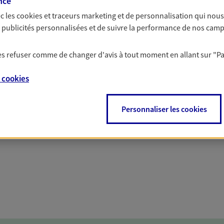
nce
c les
cookies et traceurs
marketing et de personnalisation qui nous
solutions AXA Épargne e
es publicités personnalisées et de suivre la performance de nos cam
 les refuser comme de changer d'avis à tout moment en allant sur
"P
e
cookies
PARTICULIERS
PROFESSIONNELS
Personnaliser les cookies