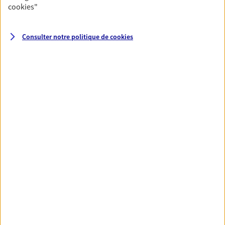
cookies
"
Santé
Consulter notre politique de
cookies
Couvrez vos dépenses de santé ainsi que celles de
votre famille avec la complémentaire santé qui
vous ressemble.
Découvrir l'offre Santé
VOIR TOUTES NOS OFFRES
Nos expertises
Réaliser un bilan social et