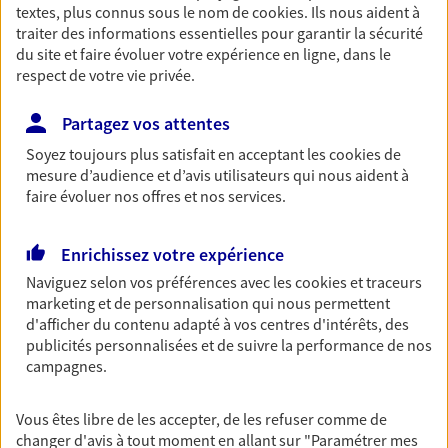
textes, plus connus sous le nom de
cookies
. Ils nous aident à
Découvrir les offres Épargne
traiter des informations essentielles pour garantir la sécurité
du site et faire évoluer votre expérience en ligne, dans le
respect de votre vie privée.
Retraite
Préparez sereinement ce nouveau chapitre de
Partagez vos attentes
votre vie avec les conseils d'un expert. Découvrez
Soyez toujours plus satisfait en acceptant les
cookies
de
notre solution PER (Plan Epargne Retraite)
mesure d’audience et d’avis utilisateurs qui nous aident à
spécialement conçue pour la retraite.
faire évoluer nos offres et nos services.
Découvrir l'offre Retraite
Enrichissez votre expérience
Naviguez selon vos préférences avec les
cookies et traceurs
Prévoyance
marketing et de personnalisation qui nous permettent
Pour un avenir serein, assurez-vous avec notre
d'afficher du contenu adapté à vos centres d'intérêts, des
contrat prévoyance. Préservez vos proches en cas
publicités personnalisées et de suivre la performance de nos
d'accident ou de maladie en optant pour les
campagnes.
garanties incapacité temporaire totale de travail,
invalidité ou de décès.
Vous êtes libre de les accepter, de les refuser comme de
Découvrir l'offre Prévoyance
changer d'avis à tout moment en allant sur
"Paramétrer mes