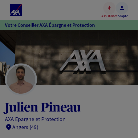
Espace
client
Assistance
Compte
Accéder
Votre Conseiller AXA Épargne et Protection
au
contenu
principal
Accéder
au
pied
de
page
Julien Pineau
AXA Epargne et Protection
Angers (49)