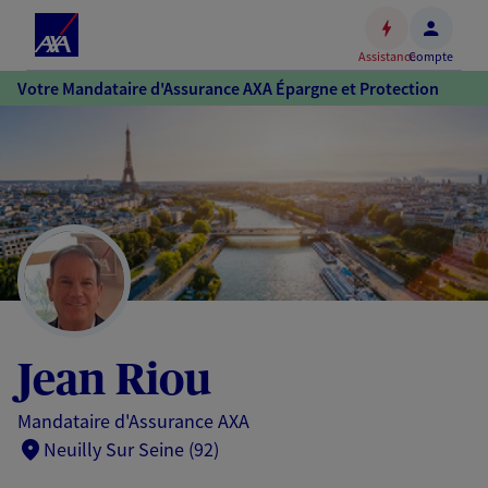
Espace
client
Assistance
Compte
Accéder
Votre Mandataire d'Assurance AXA Épargne et Protection
au
contenu
principal
Accéder
au
pied
de
page
Jean Riou
Mandataire d'Assurance AXA
Neuilly Sur Seine (92)