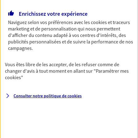
Retraite
Enrichissez votre expérience
Préparez sereinement ce nouveau chapitre de
Naviguez selon vos préférences avec les
cookies et traceurs
votre vie avec les conseils d'un expert. Découvrez
marketing et de personnalisation qui nous permettent
notre solution PER (Plan Epargne Retraite)
d'afficher du contenu adapté à vos centres d'intérêts, des
spécialement conçue pour la retraite.
publicités personnalisées et de suivre la performance de nos
campagnes.
Santé
Couvrez vos dépenses de santé ainsi que celles de
Vous êtes libre de les accepter, de les refuser comme de
votre famille avec la complémentaire santé qui
changer d'avis à tout moment en allant sur
"Paramétrer mes
vous ressemble.
cookies
"
Consulter notre politique de
cookies
Prévoyance
Pour un avenir serein, assurez-vous avec notre
contrat prévoyance. Préservez vos proches en cas
d'accident ou de maladie en optant pour les
garanties incapacité temporaire totale de travail,
invalidité ou de décès.