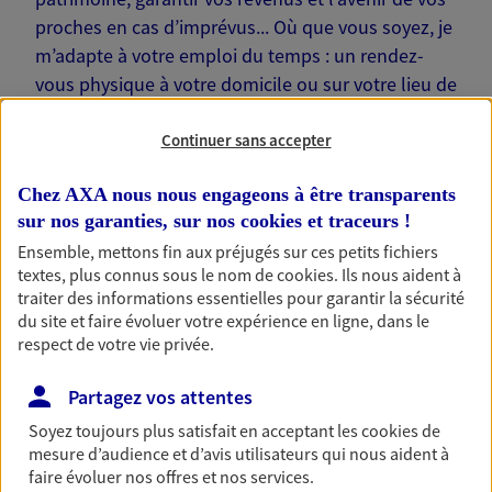
proches en cas d’imprévus... Où que vous soyez, je
m’adapte à votre emploi du temps : un rendez-
vous physique à votre domicile ou sur votre lieu de
travail… Je suis là pour échanger avec vous !
Continuer sans accepter
Chez AXA nous nous engageons à être transparents
sur nos garanties, sur nos
cookies et traceurs
!
Nos offres phares
Ensemble, mettons fin aux préjugés sur ces petits fichiers
textes, plus connus sous le nom de
cookies
. Ils nous aident à
traiter des informations essentielles pour garantir la sécurité
du site et faire évoluer votre expérience en ligne, dans le
respect de votre vie privée.
Épargne
Réalisez vos projets grâce à votre épargne : achat
Partagez vos attentes
immobilier, études des enfants ou voyage autour
du monde… Épargnez à votre rythme et
Soyez toujours plus satisfait en acceptant les
cookies
de
simplement, selon votre profil.
mesure d’audience et d’avis utilisateurs qui nous aident à
faire évoluer nos offres et nos services.