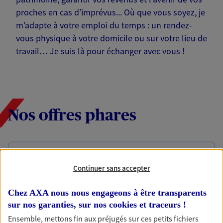
proches en cas d’imprévus... Où que vous soyez, je
m’adapte à votre emploi du temps : un rendez-
vous physique à votre domicile ou sur votre lieu de
travail… Je suis là pour échanger avec vous !
Nos offres phares
Épargne
Continuer sans accepter
Réalisez vos projets grâce à votre épargne : achat
immobilier, études des enfants ou voyage autour
Chez AXA nous nous engageons à être transparents
du monde… Épargnez à votre rythme et
simplement, selon votre profil.
sur nos garanties, sur nos
cookies et traceurs
!
Ensemble, mettons fin aux préjugés sur ces petits fichiers