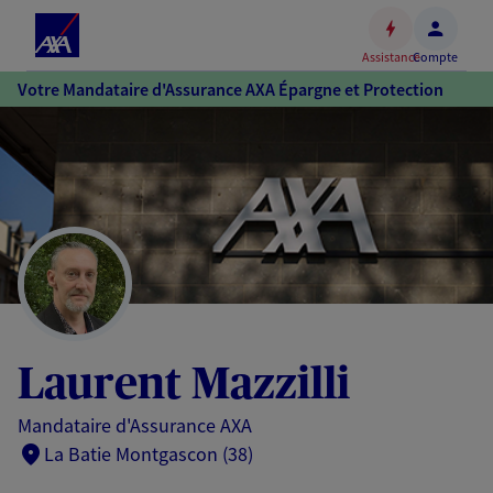
Espace
client
Assistance
Compte
Accéder
Votre Mandataire d'Assurance AXA Épargne et Protection
au
contenu
principal
Accéder
au
pied
de
page
Laurent Mazzilli
Mandataire d'Assurance AXA
La Batie Montgascon (38)