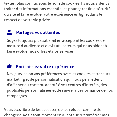
textes, plus connus sous le nom de
cookies
. Ils nous aident à
Retraite
traiter des informations essentielles pour garantir la sécurité
Préparez sereinement ce nouveau chapitre de
du site et faire évoluer votre expérience en ligne, dans le
votre vie avec les conseils d'un expert. Découvrez
respect de votre vie privée.
notre solution PER (Plan Epargne Retraite)
spécialement conçue pour la retraite.
Partagez vos attentes
Soyez toujours plus satisfait en acceptant les
cookies
de
mesure d’audience et d’avis utilisateurs qui nous aident à
Santé
faire évoluer nos offres et nos services.
Couvrez vos dépenses de santé ainsi que celles de
votre famille avec la complémentaire santé qui
vous ressemble.
Enrichissez votre expérience
Naviguez selon vos préférences avec les
cookies et traceurs
marketing et de personnalisation qui nous permettent
Prévoyance
d'afficher du contenu adapté à vos centres d'intérêts, des
Pour un avenir serein, assurez-vous avec notre
publicités personnalisées et de suivre la performance de nos
contrat prévoyance. Préservez vos proches en cas
campagnes.
d'accident ou de maladie en optant pour les
garanties incapacité temporaire totale de travail,
Vous êtes libre de les accepter, de les refuser comme de
invalidité ou de décès.
changer d'avis à tout moment en allant sur
"Paramétrer mes