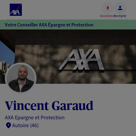
Espace
client
Assistance
Compte
Accéder
Votre Conseiller AXA Épargne et Protection
au
contenu
principal
Accéder
au
pied
de
page
Vincent Garaud
AXA Epargne et Protection
Autoire (46)