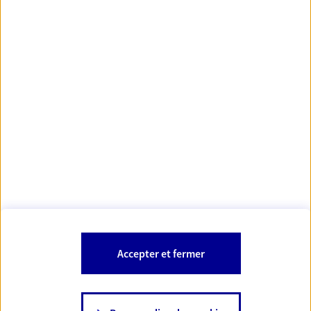
Votre Conseiller Épargne et Protection AXA VINCENT
GARAUD
46400 Autoire
Votre conseiller est un salarié d'AXA France Vie et d'AXA France IARD.
Les mentions légales de cette/ces entreprises d'assurance sont
Mentions légales
disponibles dans la rubrique «
» du site.
À PROPOS D'AXA
Accepter et fermer
SITES AXA