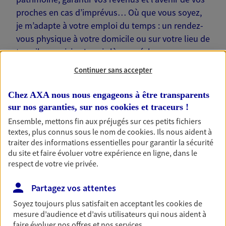
proches en cas d’imprévus… Où que vous soyez,
je m’adapte à votre emploi du temps : un rendez-
vous physique à votre domicile ou sur votre lieu de
travail, une visio. Je suis là pour échanger avec
vous !
Continuer sans accepter
Chez AXA nous nous engageons à être transparents
sur nos garanties, sur nos
cookies et traceurs
!
Ensemble, mettons fin aux préjugés sur ces petits fichiers
Nos offres phares
textes, plus connus sous le nom de
cookies
. Ils nous aident à
traiter des informations essentielles pour garantir la sécurité
du site et faire évoluer votre expérience en ligne, dans le
respect de votre vie privée.
Épargne
Partagez vos attentes
Réalisez vos projets grâce à votre épargne : achat
immobilier, études des enfants ou voyage autour
Soyez toujours plus satisfait en acceptant les
cookies
de
du monde… Épargnez à votre rythme et
mesure d’audience et d’avis utilisateurs qui nous aident à
simplement, selon votre profil.
faire évoluer nos offres et nos services.