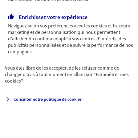
Découvrir les offres Épargne
Enrichissez votre expérience
Naviguez selon vos préférences avec les
cookies et traceurs
Retraite
marketing et de personnalisation qui nous permettent
Préparez sereinement ce nouveau chapitre de
d'afficher du contenu adapté à vos centres d'intérêts, des
votre vie avec les conseils d'un expert. Découvrez
publicités personnalisées et de suivre la performance de nos
notre solution PER (Plan Epargne Retraite)
campagnes.
spécialement conçue pour la retraite.
Vous êtes libre de les accepter, de les refuser comme de
Découvrir l'offre Retraite
changer d'avis à tout moment en allant sur
"Paramétrer mes
cookies
"
Prévoyance
Pour un avenir serein, assurez-vous avec notre
Consulter notre politique de
cookies
contrat prévoyance. Préservez vos proches en cas
d'accident ou de maladie en optant pour les
garanties incapacité temporaire totale de travail,
invalidité ou de décès.
Découvrir l'offre Prévoyance