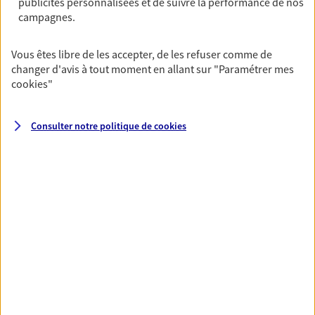
publicités personnalisées et de suivre la performance de nos
NOUS CONTACTER
campagnes.
VOIR NOTRE SITE WEB
Vous êtes libre de les accepter, de les refuser comme de
changer d'avis à tout moment en allant sur
"Paramétrer mes
cookies
"
VOIR PLUS
Consulter notre politique de
cookies
AXA, toujours proche de
vous