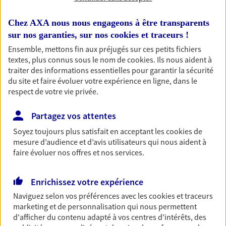
RECHERCHER
Chez AXA nous nous engageons à être transparents
sur nos garanties, sur nos
cookies et traceurs
!
Ensemble, mettons fin aux préjugés sur ces petits fichiers
textes, plus connus sous le nom de
cookies
. Ils nous aident à
traiter des informations essentielles pour garantir la sécurité
1 résultat correspond à votre
du site et faire évoluer votre expérience en ligne, dans le
recherche
Passer les
respect de votre vie privée.
résultats
Partagez vos attentes
Liste
Carte
Soyez toujours plus satisfait en acceptant les
cookies
de
mesure d’audience et d’avis utilisateurs qui nous aident à
faire évoluer nos offres et nos services.
Vincent Garaud
Enrichissez votre expérience
Conseiller AXA Epargne et Protection
Naviguez selon vos préférences avec les
cookies et traceurs
marketing et de personnalisation qui nous permettent
46400 Autoire
d'afficher du contenu adapté à vos centres d'intérêts, des