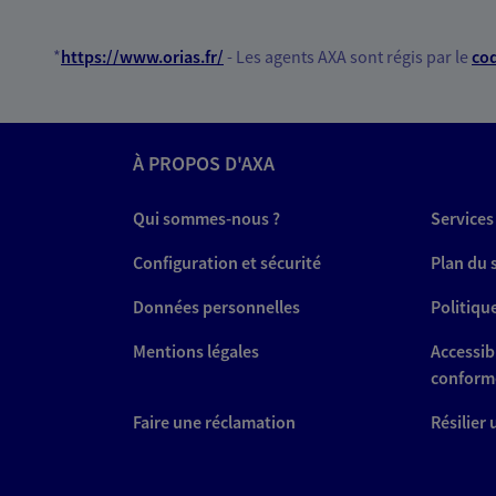
*
https://www.orias.fr/
- Les agents AXA sont régis par le
cod
À PROPOS D'AXA
Qui sommes-nous ?
Services
Configuration et sécurité
Plan du 
Données personnelles
Politiqu
Mentions légales
Accessibi
conform
Faire une réclamation
Résilier