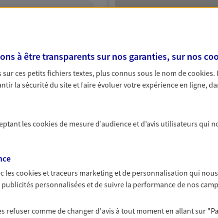
ITE WEB
s à être transparents sur nos garanties, sur nos
coo
sur ces petits fichiers textes, plus connus sous le nom de
cookies
.
A Epargne et Protection
tir la sécurité du site et faire évoluer votre expérience en ligne, da
ceptant les
cookies
de mesure d’audience et d’avis utilisateurs qui n
NOUS CONTACTER
ITE WEB
nce
c les
cookies et traceurs
marketing et de personnalisation qui nous
es publicités personnalisées et de suivre la performance de nos cam
gues
 les refuser comme de changer d'avis à tout moment en allant sur
"P