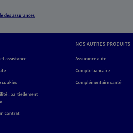
NOUS CONTACTER
e des assurances
VOIR NOTRE SITE WEB
NOS AUTRES PRODUITS
tephane
 et assistance
Assurance auto
 exclusif AXA France
site
Compte bancaire
Figeac
e cookies
Complémentaire santé
lité : partiellement
e
NOUS CONTACTER
 un contrat
VOIR NOTRE SITE WEB