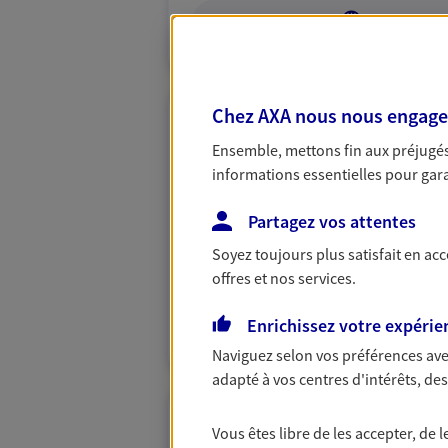
VOIR NOTRE S
Chez AXA nous nous engageon
Youssra Bru
Ensemble, mettons fin aux préjugés 
Mandataire d'Assurance AX
informations essentielles pour garan
46100 Figeac
Partagez vos attentes
Soyez toujours plus satisfait en ac
06 76 67 15 29
offres et nos services.
VOIR NOTRE S
Enrichissez votre expérie
N° Orias * (orias.fr) : 26007191
Naviguez selon vos préférences ave
adapté à vos centres d'intérêts, d
Claude Aleyran
Vous êtes libre de les accepter, de