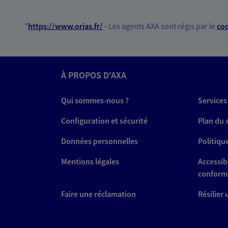
05 65 34 00 40
*
https://www.orias.fr/
- Les agents AXA sont régis par le
cod
PRENDRE RENDEZ-VOUS
N° Orias * (orias.fr) : 07013473
À PROPOS D'AXA
Eirl Lacombe S
Qui sommes-nous ?
Services
Agent Général d'assurance
Configuration et sécurité
Plan du 
9 Allees Pierre Beregovoy, 46100 
Données personnelles
Politiqu
Horaires :
Fermé
Ouvre à 08:30
Mentions légales
Accessibi
conform
05 65 34 03 85
Faire une réclamation
Résilier
PRENDRE RENDEZ-VOUS