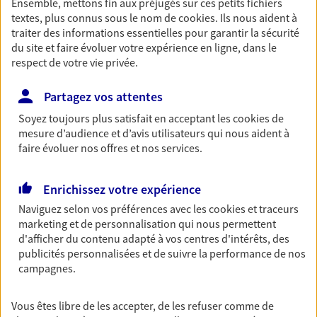
Ensemble, mettons fin aux préjugés sur ces petits fichiers
textes, plus connus sous le nom de
cookies
. Ils nous aident à
Découvrir les offres Épargne
traiter des informations essentielles pour garantir la sécurité
du site et faire évoluer votre expérience en ligne, dans le
respect de votre vie privée.
Retraite
Préparez sereinement ce nouveau chapitre de
Partagez vos attentes
votre vie avec les conseils d'un expert. Découvrez
notre solution PER (Plan Epargne Retraite)
Soyez toujours plus satisfait en acceptant les
cookies
de
spécialement conçue pour la retraite.
mesure d’audience et d’avis utilisateurs qui nous aident à
faire évoluer nos offres et nos services.
Découvrir l'offre Retraite
Enrichissez votre expérience
Prévoyance
Naviguez selon vos préférences avec les
cookies et traceurs
Pour un avenir serein, assurez-vous avec notre
marketing et de personnalisation qui nous permettent
contrat prévoyance. Préservez vos proches en cas
d'afficher du contenu adapté à vos centres d'intérêts, des
d'accident ou de maladie en optant pour les
publicités personnalisées et de suivre la performance de nos
garanties incapacité temporaire totale de travail,
campagnes.
invalidité ou de décès.
Vous êtes libre de les accepter, de les refuser comme de
Découvrir l'offre Prévoyance