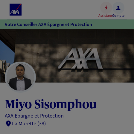
Espace
client
Assistance
Compte
Accéder
Votre Conseiller AXA Épargne et Protection
au
contenu
principal
Accéder
au
pied
de
page
Miyo Sisomphou
AXA Epargne et Protection
La Murette (38)