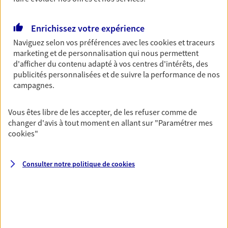
Découvrir les offres Épargne
Enrichissez votre expérience
Naviguez selon vos préférences avec les
cookies et traceurs
Retraite
marketing et de personnalisation qui nous permettent
Préparez sereinement ce nouveau chapitre de
d'afficher du contenu adapté à vos centres d'intérêts, des
votre vie avec les conseils d'un expert. Découvrez
publicités personnalisées et de suivre la performance de nos
notre solution PER (Plan Epargne Retraite)
campagnes.
spécialement conçue pour la retraite.
Vous êtes libre de les accepter, de les refuser comme de
Découvrir l'offre Retraite
changer d'avis à tout moment en allant sur
"Paramétrer mes
cookies
"
Prévoyance
Pour un avenir serein, assurez-vous avec notre
Consulter notre politique de
cookies
contrat prévoyance. Préservez vos proches en cas
d'accident ou de maladie en optant pour les
garanties incapacité temporaire totale de travail,
invalidité ou de décès.
Découvrir l'offre Prévoyance