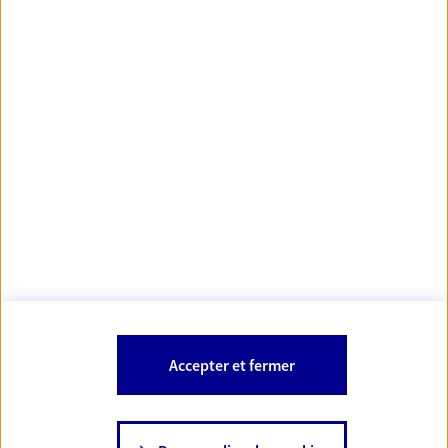
Votre Conseiller Épargne et Protection AXA ALEXIA
RENON
24200 Sarlat La Caneda
Votre conseiller est un salarié d'AXA France Vie et d'AXA France IARD.
Les mentions légales de cette/ces entreprises d'assurance sont
Mentions légales
disponibles dans la rubrique «
» du site.
À PROPOS D'AXA
Accepter et fermer
SITES AXA