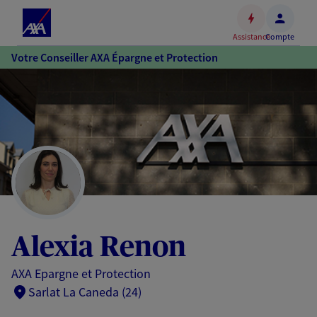
Espace
client
Assistance
Compte
Accéder
Votre Conseiller AXA Épargne et Protection
au
contenu
principal
Accéder
au
pied
de
page
Alexia Renon
AXA Epargne et Protection
Sarlat La Caneda (24)