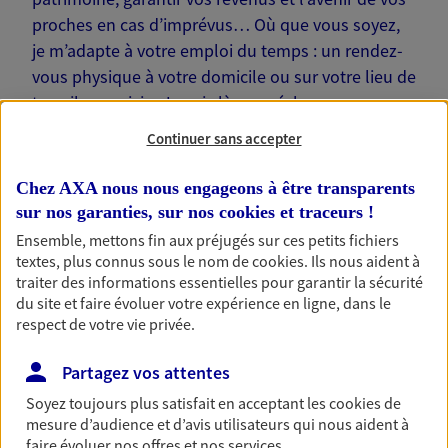
proches en cas d’imprévus… Où que vous soyez,
je m’adapte à votre emploi du temps : un rendez-
vous physique à votre domicile ou sur votre lieu de
travail, une visio. Je suis là pour échanger avec
vous !
Continuer sans accepter
Chez AXA nous nous engageons à être transparents
sur nos garanties, sur nos
cookies et traceurs
!
Ensemble, mettons fin aux préjugés sur ces petits fichiers
Nos offres phares
textes, plus connus sous le nom de
cookies
. Ils nous aident à
traiter des informations essentielles pour garantir la sécurité
du site et faire évoluer votre expérience en ligne, dans le
respect de votre vie privée.
Épargne
Partagez vos attentes
Réalisez vos projets grâce à votre épargne : achat
immobilier, études des enfants ou voyage autour
Soyez toujours plus satisfait en acceptant les
cookies
de
du monde… Épargnez à votre rythme et
mesure d’audience et d’avis utilisateurs qui nous aident à
simplement, selon votre profil.
faire évoluer nos offres et nos services.