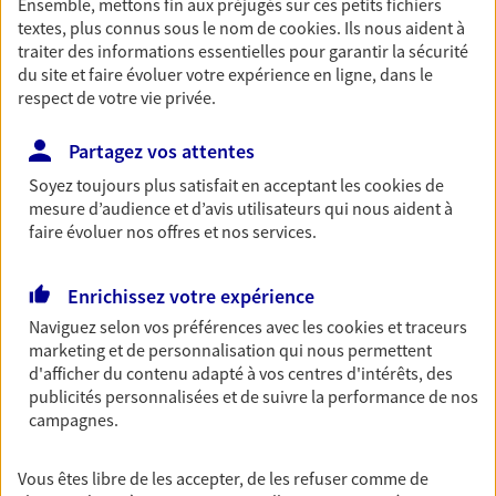
Ensemble, mettons fin aux préjugés sur ces petits fichiers
textes, plus connus sous le nom de
cookies
. Ils nous aident à
Découvrir les offres Épargne
traiter des informations essentielles pour garantir la sécurité
du site et faire évoluer votre expérience en ligne, dans le
respect de votre vie privée.
Retraite
Préparez sereinement ce nouveau chapitre de
Partagez vos attentes
votre vie avec les conseils d'un expert. Découvrez
notre solution PER (Plan Epargne Retraite)
Soyez toujours plus satisfait en acceptant les
cookies
de
spécialement conçue pour la retraite.
mesure d’audience et d’avis utilisateurs qui nous aident à
faire évoluer nos offres et nos services.
Découvrir l'offre Retraite
Enrichissez votre expérience
Prévoyance
Naviguez selon vos préférences avec les
cookies et traceurs
Pour un avenir serein, assurez-vous avec notre
marketing et de personnalisation qui nous permettent
contrat prévoyance. Préservez vos proches en cas
d'afficher du contenu adapté à vos centres d'intérêts, des
d'accident ou de maladie en optant pour les
publicités personnalisées et de suivre la performance de nos
garanties incapacité temporaire totale de travail,
campagnes.
invalidité ou de décès.
Vous êtes libre de les accepter, de les refuser comme de
Découvrir l'offre Prévoyance