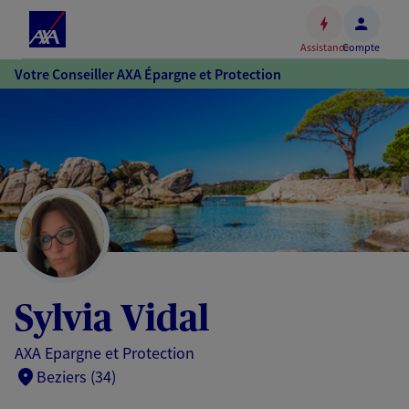
Espace
client
Assistance
Compte
Accéder
Votre Conseiller AXA Épargne et Protection
au
contenu
principal
Accéder
au
pied
de
page
Sylvia Vidal
AXA Epargne et Protection
Beziers (34)