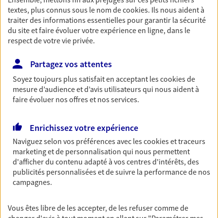
textes, plus connus sous le nom de
cookies
. Ils nous aident à
Découvrir les offres Épargne
traiter des informations essentielles pour garantir la sécurité
du site et faire évoluer votre expérience en ligne, dans le
respect de votre vie privée.
Retraite
Préparez sereinement ce nouveau chapitre de
Partagez vos attentes
votre vie avec les conseils d'un expert. Découvrez
notre solution PER (Plan Epargne Retraite)
Soyez toujours plus satisfait en acceptant les
cookies
de
spécialement conçue pour la retraite.
mesure d’audience et d’avis utilisateurs qui nous aident à
faire évoluer nos offres et nos services.
Découvrir l'offre Retraite
Enrichissez votre expérience
Prévoyance
Naviguez selon vos préférences avec les
cookies et traceurs
marketing et de personnalisation qui nous permettent
Pour un avenir serein, assurez-vous avec notre
d'afficher du contenu adapté à vos centres d'intérêts, des
contrat prévoyance. Préservez vos proches en cas
publicités personnalisées et de suivre la performance de nos
d'accident ou de maladie en optant pour les
campagnes.
garanties incapacité temporaire totale de travail,
invalidité ou de décès.
Vous êtes libre de les accepter, de les refuser comme de
Découvrir l'offre Prévoyance