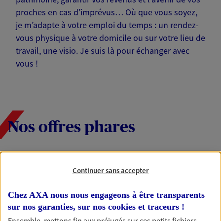
proches en cas d’imprévus… Où que vous soyez,
je m’adapte à votre emploi du temps : un rendez-
vous physique à votre domicile ou sur votre lieu de
travail, une visio. Je suis là pour échanger avec
vous !
Nos offres phares
Épargne
Continuer sans accepter
Réalisez vos projets grâce à votre épargne : achat
immobilier, études des enfants ou voyage autour
Chez AXA nous nous engageons à être transparents
du monde… Épargnez à votre rythme et
sur nos garanties, sur nos
cookies et traceurs
!
simplement, selon votre profil.
Ensemble, mettons fin aux préjugés sur ces petits fichiers