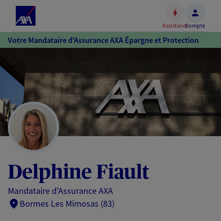
Espace
client
Assistance
Compte
Accéder
Votre Mandataire d'Assurance AXA Épargne et Protection
au
contenu
principal
Accéder
au
pied
de
page
Delphine Fiault
Mandataire d'Assurance AXA
Bormes Les Mimosas (83)