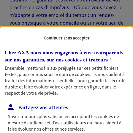
proches en cas d’imprévus... Où que vous soyez, je
m’adapte à votre emploi du temps : un rendez-
vous physique à votre domicile ou sur votre lieu de
travail… Je suis là pour échanger avec vous !
Continuer sans accepter
Chez AXA nous nous engageons à être transparents
sur nos garanties, sur nos
cookies et traceurs
!
Nos offres phares
Ensemble, mettons fin aux préjugés sur ces petits fichiers
textes, plus connus sous le nom de
cookies
. Ils nous aident à
traiter des informations essentielles pour garantir la sécurité
du site et faire évoluer votre expérience en ligne, dans le
respect de votre vie privée.
Épargne
Réalisez vos projets grâce à votre épargne : achat
Partagez vos attentes
immobilier, études des enfants ou voyage autour
du monde… Épargnez à votre rythme et
Soyez toujours plus satisfait en acceptant les
cookies
de
simplement, selon votre profil.
mesure d’audience et d’avis utilisateurs qui nous aident à
faire évoluer nos offres et nos services.