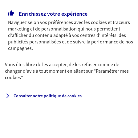
Retraite
Enrichissez votre expérience
Préparez sereinement ce nouveau chapitre de
Naviguez selon vos préférences avec les
cookies et traceurs
votre vie avec les conseils d'un expert. Découvrez
marketing et de personnalisation qui nous permettent
notre solution PER (Plan Epargne Retraite)
d'afficher du contenu adapté à vos centres d'intérêts, des
spécialement conçue pour la retraite.
publicités personnalisées et de suivre la performance de nos
campagnes.
Santé
Couvrez vos dépenses de santé ainsi que celles de
Vous êtes libre de les accepter, de les refuser comme de
votre famille avec la complémentaire santé qui
changer d'avis à tout moment en allant sur
"Paramétrer mes
vous ressemble.
cookies
"
Consulter notre politique de
cookies
Prévoyance
Pour un avenir serein, assurez-vous avec notre
contrat prévoyance. Préservez vos proches en cas
d'accident ou de maladie en optant pour les
garanties incapacité temporaire totale de travail,
invalidité ou de décès.