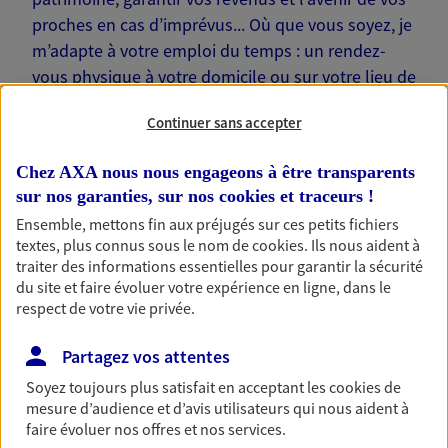
proches en cas d’imprévus... Où que vous soyez, je
m’adapte à votre emploi du temps : un rendez-
vous physique à votre domicile ou sur votre lieu de
travail… Je suis là pour échanger avec vous !
Continuer sans accepter
Chez AXA nous nous engageons à être transparents
sur nos garanties, sur nos
cookies et traceurs
!
Ensemble, mettons fin aux préjugés sur ces petits fichiers
Nos offres phares
textes, plus connus sous le nom de
cookies
. Ils nous aident à
traiter des informations essentielles pour garantir la sécurité
du site et faire évoluer votre expérience en ligne, dans le
respect de votre vie privée.
Épargne
Réalisez vos projets grâce à votre épargne : achat
Partagez vos attentes
immobilier, études des enfants ou voyage autour
Soyez toujours plus satisfait en acceptant les
cookies
de
du monde… Épargnez à votre rythme et
mesure d’audience et d’avis utilisateurs qui nous aident à
simplement, selon votre profil.
faire évoluer nos offres et nos services.