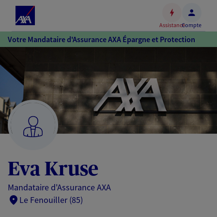
Espace
client
Assistance
Compte
Accéder
Votre Mandataire d'Assurance AXA Épargne et Protection
au
contenu
principal
Accéder
au
pied
de
page
Eva Kruse
Mandataire d'Assurance AXA
Le Fenouiller (85)