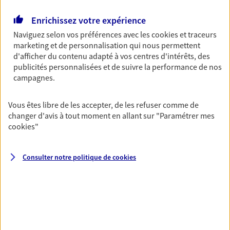
Retraite
Enrichissez votre expérience
Préparez sereinement ce nouveau chapitre de
Naviguez selon vos préférences avec les
cookies et traceurs
votre vie avec les conseils d'un expert. Découvrez
marketing et de personnalisation qui nous permettent
notre solution PER (Plan Epargne Retraite)
d'afficher du contenu adapté à vos centres d'intérêts, des
spécialement conçue pour la retraite.
publicités personnalisées et de suivre la performance de nos
campagnes.
Santé
Vous êtes libre de les accepter, de les refuser comme de
Couvrez vos dépenses de santé ainsi que celles de
changer d'avis à tout moment en allant sur
"Paramétrer mes
votre famille avec la complémentaire santé qui
cookies
"
vous ressemble.
Consulter notre politique de
cookies
Prévoyance
Pour un avenir serein, assurez-vous avec notre
contrat prévoyance. Préservez vos proches en cas
d'accident ou de maladie en optant pour les
garanties incapacité temporaire totale de travail,
invalidité ou de décès.