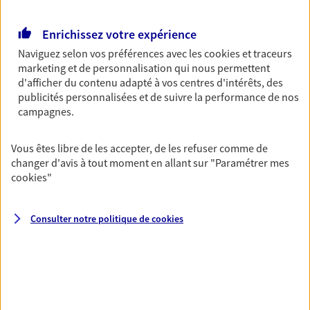
Retraite
Enrichissez votre expérience
Préparez sereinement ce nouveau chapitre de
votre vie avec les conseils d'un expert. Découvrez
Naviguez selon vos préférences avec les
cookies et traceurs
notre solution PER (Plan Epargne Retraite)
marketing et de personnalisation qui nous permettent
spécialement conçue pour la retraite.
d'afficher du contenu adapté à vos centres d'intérêts, des
publicités personnalisées et de suivre la performance de nos
campagnes.
Santé
Couvrez vos dépenses de santé ainsi que celles de
Vous êtes libre de les accepter, de les refuser comme de
votre famille avec la complémentaire santé qui
changer d'avis à tout moment en allant sur
"Paramétrer mes
vous ressemble.
cookies
"
Prévoyance
Consulter notre politique de
cookies
Pour un avenir serein, assurez-vous avec notre
contrat prévoyance. Préservez vos proches en cas
d'accident ou de maladie en optant pour les
garanties incapacité temporaire totale de travail,
invalidité ou de décès.