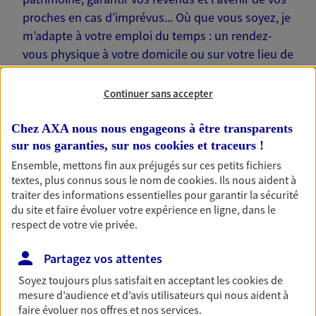
proches en cas d’imprévus... Où que vous soyez, je
m’adapte à votre emploi du temps : un rendez-
vous physique à votre domicile ou sur votre lieu de
travail… Je suis là pour échanger avec vous !
Continuer sans accepter
Chez AXA nous nous engageons à être transparents
sur nos garanties, sur nos
cookies et traceurs
!
Nos offres phares
Ensemble, mettons fin aux préjugés sur ces petits fichiers
textes, plus connus sous le nom de
cookies
. Ils nous aident à
traiter des informations essentielles pour garantir la sécurité
du site et faire évoluer votre expérience en ligne, dans le
Épargne
respect de votre vie privée.
Réalisez vos projets grâce à votre épargne : achat
Partagez vos attentes
immobilier, études des enfants ou voyage autour
du monde… Épargnez à votre rythme et
Soyez toujours plus satisfait en acceptant les
cookies
de
simplement, selon votre profil.
mesure d’audience et d’avis utilisateurs qui nous aident à
faire évoluer nos offres et nos services.