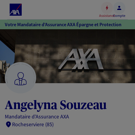
Espace
client
Assistance
Compte
Accéder
Votre Mandataire d'Assurance AXA Épargne et Protection
au
contenu
principal
Accéder
au
pied
de
page
Angelyna Souzeau
Mandataire d'Assurance AXA
Rocheserviere (85)