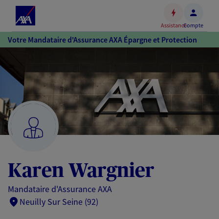
Espace
client
Assistance
Compte
Accéder
Votre Mandataire d'Assurance AXA Épargne et Protection
au
contenu
principal
Accéder
au
pied
de
page
Karen Wargnier
Mandataire d'Assurance AXA
Neuilly Sur Seine (92)