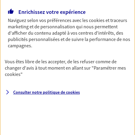
Retraite
Enrichissez votre expérience
Préparez sereinement ce nouveau chapitre de
Naviguez selon vos préférences avec les
cookies et traceurs
votre vie avec les conseils d'un expert. Découvrez
marketing et de personnalisation qui nous permettent
notre solution PER (Plan Epargne Retraite)
d'afficher du contenu adapté à vos centres d'intérêts, des
spécialement conçue pour la retraite.
publicités personnalisées et de suivre la performance de nos
campagnes.
Santé
Vous êtes libre de les accepter, de les refuser comme de
Couvrez vos dépenses de santé ainsi que celles de
changer d'avis à tout moment en allant sur
"Paramétrer mes
votre famille avec la complémentaire santé qui
cookies
"
vous ressemble.
Consulter notre politique de
cookies
Prévoyance
Pour un avenir serein, assurez-vous avec notre
contrat prévoyance. Préservez vos proches en cas
d'accident ou de maladie en optant pour les
garanties incapacité temporaire totale de travail,
invalidité ou de décès.