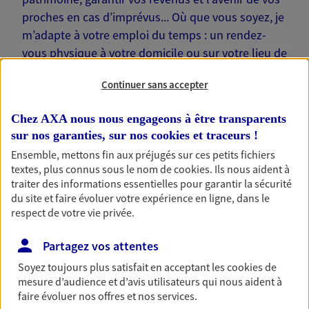
proches en cas d’imprévus... Où que vous soyez, je
m’adapte à votre emploi du temps : un rendez-
vous physique à votre domicile ou sur votre lieu de
travail… Je suis là pour échanger avec vous !
Continuer sans accepter
Chez AXA nous nous engageons à être transparents
sur nos garanties, sur nos
cookies et traceurs
!
Ensemble, mettons fin aux préjugés sur ces petits fichiers
Nos offres phares
textes, plus connus sous le nom de
cookies
. Ils nous aident à
traiter des informations essentielles pour garantir la sécurité
du site et faire évoluer votre expérience en ligne, dans le
respect de votre vie privée.
Épargne
Réalisez vos projets grâce à votre épargne : achat
Partagez vos attentes
immobilier, études des enfants ou voyage autour
Soyez toujours plus satisfait en acceptant les
cookies
de
du monde… Épargnez à votre rythme et
mesure d’audience et d’avis utilisateurs qui nous aident à
simplement, selon votre profil.
faire évoluer nos offres et nos services.