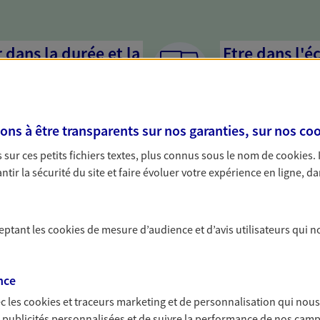
dans la durée et la
Etre dans l'é
Parce que proposer 
mandataires mettent
rojets de vie tout au long de
pour mieux comprend
us concevons notre métier : dans
s à être transparents sur nos garanties, sur nos
coo
en cas de difficultés.
 C'est en apprenant à vous
sur ces petits fichiers textes, plus connus sous le nom de
cookies
.
s de meilleures solutions.
tir la sécurité du site et faire évoluer votre expérience en ligne, da
ceptant les
cookies
de mesure d’audience et d’avis utilisateurs qui n
solutions AXA Épargne e
nce
c les
cookies et traceurs
marketing et de personnalisation qui nous
es publicités personnalisées et de suivre la performance de nos cam