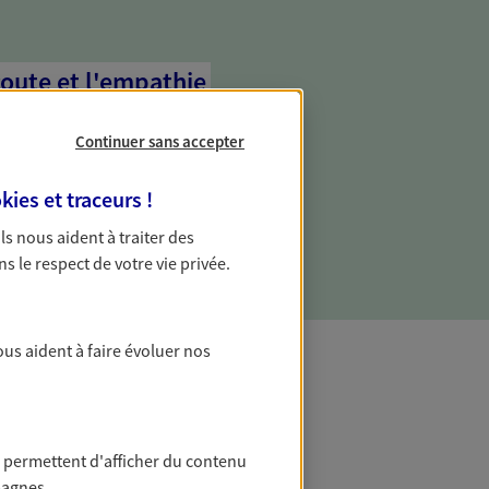
coute et l'empathie
commence d'abord par écouter, nos
Continuer sans accepter
 l'empathie au cœur de leurs échanges
re vos besoins et mieux vous soutenir
kies et traceurs
!
 Ils nous aident à traiter des
ns le respect de votre vie privée.
ous aident à faire évoluer nos
t Protection
 permettent d'afficher du contenu
pagnes.