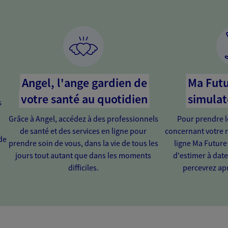
Angel, l'ange gardien de
Ma Futu
votre santé au quotidien
simulat
s
Grâce à Angel, accédez à des professionnels
Pour prendre l
de santé et des services en ligne pour
concernant votre r
de
prendre soin de vous, dans la vie de tous les
ligne Ma Future
jours tout autant que dans les moments
d'estimer à dat
difficiles.
percevrez apr