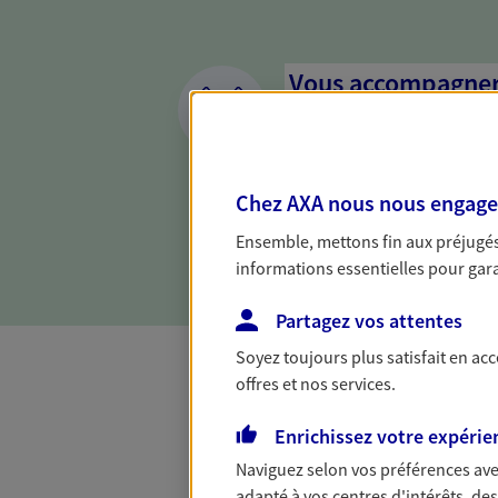
Vous accompagner 
confiance
Vous accompagner dans vos p
votre vie, c'est ainsi que no
Chez AXA nous nous engageon
la confiance et la proximité.
Ensemble, mettons fin aux préjugés 
connaître que nous proposon
informations essentielles pour garan
Partagez vos attentes
Soyez toujours plus satisfait en ac
offres et nos services.
Toutes nos 
Enrichissez votre expérie
Naviguez selon vos préférences ave
adapté à vos centres d'intérêts, d