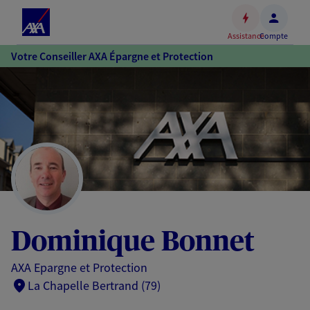
Espace
client
Assistance
Compte
Accéder
Votre Conseiller AXA Épargne et Protection
au
contenu
principal
Accéder
au
pied
de
page
Dominique Bonnet
AXA Epargne et Protection
La Chapelle Bertrand (79)