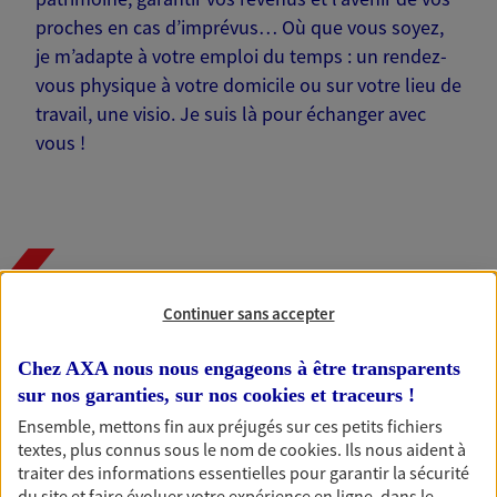
proches en cas d’imprévus… Où que vous soyez,
je m’adapte à votre emploi du temps : un rendez-
vous physique à votre domicile ou sur votre lieu de
travail, une visio. Je suis là pour échanger avec
vous !
Nos offres phares
Continuer sans accepter
Chez AXA nous nous engageons à être transparents
Épargne
sur nos garanties, sur nos
cookies et traceurs
!
Réalisez vos projets grâce à votre épargne : achat
Ensemble, mettons fin aux préjugés sur ces petits fichiers
immobilier, études des enfants ou voyage autour
textes, plus connus sous le nom de
cookies
. Ils nous aident à
du monde… Épargnez à votre rythme et
traiter des informations essentielles pour garantir la sécurité
simplement, selon votre profil.
du site et faire évoluer votre expérience en ligne, dans le