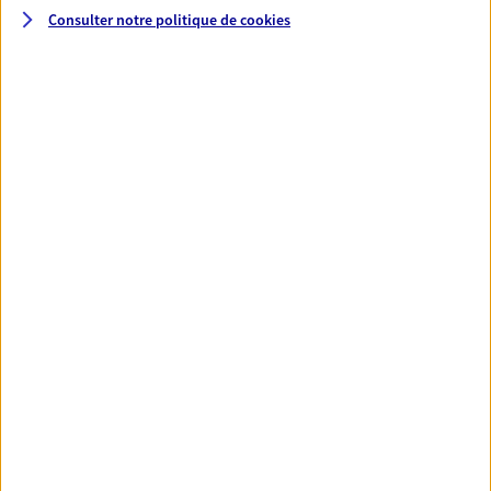
Consulter notre politique de
cookies
Santé
Couvrez vos dépenses de santé ainsi que celles de
votre famille avec la complémentaire santé qui
vous ressemble.
Découvrir l'offre Santé
VOIR TOUTES NOS OFFRES
Nos expertises
Réaliser un bilan social et