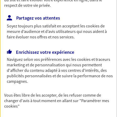
respect de votre vie privée.
Découvrir les offres Épargne
Partagez vos attentes
Retraite
Soyez toujours plus satisfait en acceptant les
cookies
de
Préparez sereinement ce nouveau chapitre de
mesure d’audience et d’avis utilisateurs qui nous aident à
votre vie avec les conseils d'un expert. Découvrez
faire évoluer nos offres et nos services.
notre solution PER (Plan Epargne Retraite)
spécialement conçue pour la retraite.
Enrichissez votre expérience
Découvrir l'offre Retraite
Naviguez selon vos préférences avec les
cookies et traceurs
marketing et de personnalisation qui nous permettent
d'afficher du contenu adapté à vos centres d'intérêts, des
Prévoyance
publicités personnalisées et de suivre la performance de nos
campagnes.
Pour un avenir serein, assurez-vous avec notre
contrat prévoyance. Préservez vos proches en cas
d'accident ou de maladie en optant pour les
Vous êtes libre de les accepter, de les refuser comme de
garanties incapacité temporaire totale de travail,
changer d'avis à tout moment en allant sur
"Paramétrer mes
invalidité ou de décès.
cookies
"
Découvrir l'offre Prévoyance