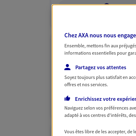
VOIR NOTRE S
N° Orias * (orias.fr) : 25006412
Chez AXA nous nous engageon
Ensemble, mettons fin aux préjugés 
Daniel Pothet
informations essentielles pour garan
Mandataire d'Assurance AX
Partagez vos attentes
79200 La Chapelle Bertrand
Soyez toujours plus satisfait en ac
06 82 56 84 93
offres et nos services.
VOIR NOTRE S
Enrichissez votre expérie
Naviguez selon vos préférences ave
N° Orias * (orias.fr) : 07017765
adapté à vos centres d'intérêts, d
Vous êtes libre de les accepter, de