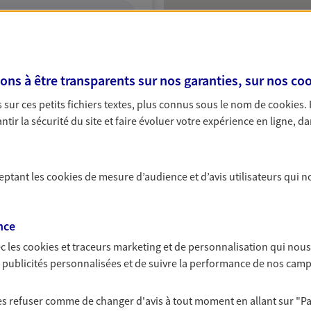
ITE WEB
s à être transparents sur nos garanties, sur nos
coo
sur ces petits fichiers textes, plus connus sous le nom de
cookies
.
tir la sécurité du site et faire évoluer votre expérience en ligne, da
A Epargne et Protection
ceptant les
cookies
de mesure d’audience et d’avis utilisateurs qui n
NOUS CONTACTER
ITE WEB
nce
c les
cookies et traceurs
marketing et de personnalisation qui nous
es publicités personnalisées et de suivre la performance de nos cam
 les refuser comme de changer d'avis à tout moment en allant sur
"P