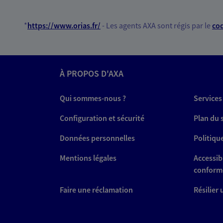
*
https://www.orias.fr/
- Les agents AXA sont régis par le
cod
À PROPOS D'AXA
Qui sommes-nous ?
Services
Configuration et sécurité
Plan du 
Données personnelles
Politiqu
Mentions légales
Accessibi
conform
Faire une réclamation
Résilier