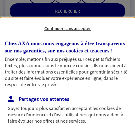
RECHERCHER
Continuer sans accepter
2 résultats correspondent à votre
Chez AXA nous nous engageons à être transparents
recherche
sur nos garanties, sur nos
cookies et traceurs
!
Passer les
Ensemble, mettons fin aux préjugés sur ces petits fichiers
résultats
textes, plus connus sous le nom de
cookies
. Ils nous aident à
traiter des informations essentielles pour garantir la sécurité
Liste
Carte
du site et faire évoluer votre expérience en ligne, dans le
respect de votre vie privée.
Partagez vos attentes
Anais Techer
Soyez toujours plus satisfait en acceptant les
cookies
de
Mandataire d'Assurance AXA Epargne et
mesure d’audience et d’avis utilisateurs qui nous aident à
Protection
faire évoluer nos offres et nos services.
79700 Mauleon