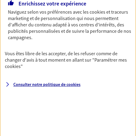
Enrichissez votre expérience
06 22 29 46 84
Naviguez selon vos préférences avec les
cookies et traceurs
marketing et de personnalisation qui nous permettent
NOUS CONTACTER
d'afficher du contenu adapté à vos centres d'intérêts, des
publicités personnalisées et de suivre la performance de nos
VOIR NOTRE SITE WEB
campagnes.
N° Orias * (orias.fr) : 21003676
Vous êtes libre de les accepter, de les refuser comme de
changer d'avis à tout moment en allant sur
"Paramétrer mes
cookies
"
Eirl Devanne Nathalie
Consulter notre politique de
cookies
Agent Général d'assurance exclusif AXA
France
23 Rue Des Lilas, 79700 Mauleon
Horaires :
Fermé
Ouvre le 10 août à 09:00
05 49 81 46 46