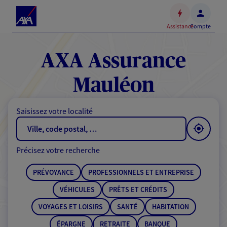
Espace
client
Assistance
Compte
Accéder
au
contenu
AXA Assurance
principal
Accéder
Mauléon
au
pied
Saisissez votre localité
de
page
Précisez votre recherche
PRÉVOYANCE
PROFESSIONNELS ET ENTREPRISE
VÉHICULES
PRÊTS ET CRÉDITS
VOYAGES ET LOISIRS
SANTÉ
HABITATION
ÉPARGNE
RETRAITE
BANQUE