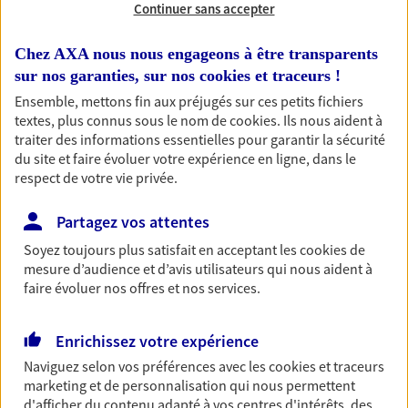
Continuer sans accepter
Découvrir les offres Épargne
Chez AXA nous nous engageons à être transparents
sur nos garanties, sur nos
cookies et traceurs
!
Retraite
Ensemble, mettons fin aux préjugés sur ces petits fichiers
Préparez sereinement ce nouveau chapitre de
textes, plus connus sous le nom de
cookies
. Ils nous aident à
votre vie avec les conseils d'un expert. Découvrez
traiter des informations essentielles pour garantir la sécurité
notre solution PER (Plan Epargne Retraite)
du site et faire évoluer votre expérience en ligne, dans le
spécialement conçue pour la retraite.
respect de votre vie privée.
Découvrir l'offre Retraite
Partagez vos attentes
Soyez toujours plus satisfait en acceptant les
cookies
de
Prévoyance
mesure d’audience et d’avis utilisateurs qui nous aident à
Pour un avenir serein, assurez-vous avec notre
faire évoluer nos offres et nos services.
contrat prévoyance. Préservez vos proches en cas
d'accident ou de maladie en optant pour les
Enrichissez votre expérience
garanties incapacité temporaire totale de travail,
invalidité ou de décès.
Naviguez selon vos préférences avec les
cookies et traceurs
marketing et de personnalisation qui nous permettent
Découvrir l'offre Prévoyance
d'afficher du contenu adapté à vos centres d'intérêts, des