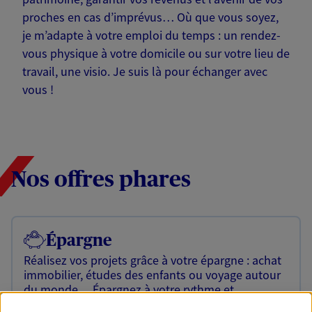
proches en cas d’imprévus… Où que vous soyez,
je m’adapte à votre emploi du temps : un rendez-
vous physique à votre domicile ou sur votre lieu de
travail, une visio. Je suis là pour échanger avec
vous !
Nos offres phares
Épargne
Réalisez vos projets grâce à votre épargne : achat
immobilier, études des enfants ou voyage autour
du monde… Épargnez à votre rythme et
simplement, selon votre profil.