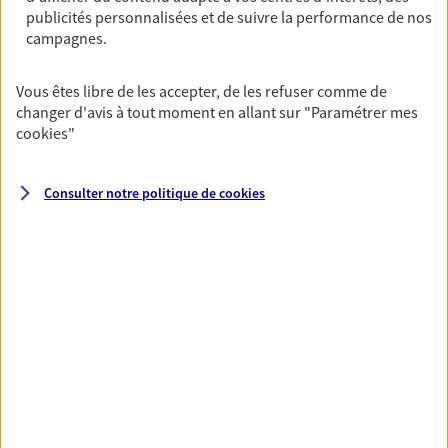
publicités personnalisées et de suivre la performance de nos
campagnes.
Santé
Couvrez vos dépenses de santé ainsi que celles de
Vous êtes libre de les accepter, de les refuser comme de
votre famille avec la complémentaire santé qui
changer d'avis à tout moment en allant sur
"Paramétrer mes
vous ressemble.
cookies
"
Découvrir l'offre Santé
Consulter notre politique de
cookies
VOIR TOUTES NOS OFFRES
Nos expertises
Réaliser un bilan social et