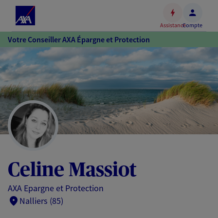
Espace
client
Assistance
Compte
Accéder
Votre Conseiller AXA Épargne et Protection
au
contenu
principal
Accéder
au
pied
de
page
Celine Massiot
AXA Epargne et Protection
Nalliers (85)