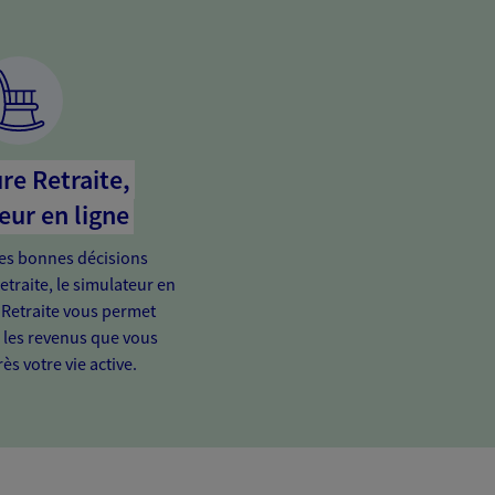
re Retraite,
eur en ligne
es bonnes décisions
etraite, le simulateur en
 Retraite vous permet
e les revenus que vous
ès votre vie active.