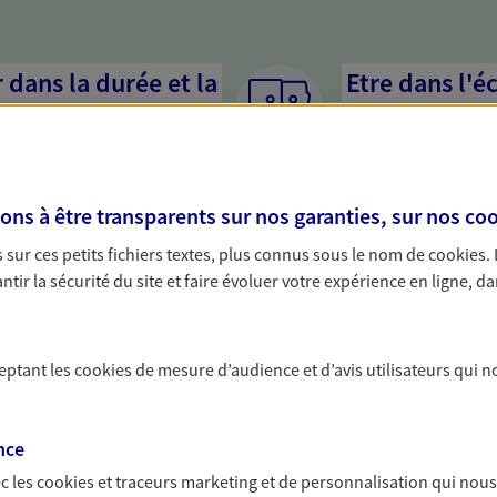
dans la durée et la
Etre dans l'é
Parce que proposer 
mandataires mettent
rojets de vie tout au long de
pour mieux comprend
us concevons notre métier : dans
en cas de difficultés.
s à être transparents sur nos garanties, sur nos
coo
 C'est en apprenant à vous
s de meilleures solutions.
sur ces petits fichiers textes, plus connus sous le nom de
cookies
.
tir la sécurité du site et faire évoluer votre expérience en ligne, da
ceptant les
cookies
de mesure d’audience et d’avis utilisateurs qui n
solutions AXA Épargne e
nce
c les
cookies et traceurs
marketing et de personnalisation qui nous