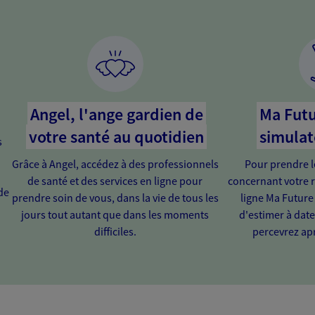
Angel, l'ange gardien de
Ma Futu
votre santé au quotidien
simulat
s
Grâce à Angel, accédez à des professionnels
Pour prendre l
de santé et des services en ligne pour
concernant votre r
de
prendre soin de vous, dans la vie de tous les
ligne Ma Future
jours tout autant que dans les moments
d'estimer à dat
difficiles.
percevrez apr