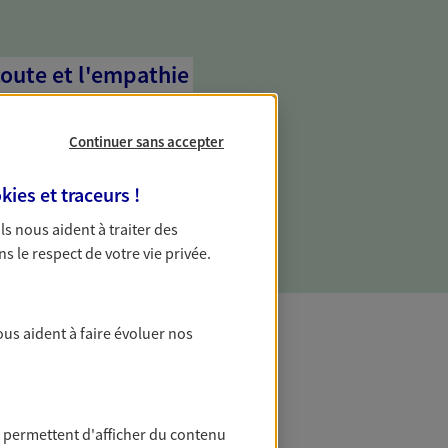
coute et l'empathie
commence d'abord par écouter, nos
 l'empathie au cœur de leurs échanges
Continuer sans accepter
re vos besoins et mieux vous soutenir
kies et traceurs
!
 Ils nous aident à traiter des
ns le respect de votre vie privée.
ous aident à faire évoluer nos
t Protection
 permettent d'afficher du contenu