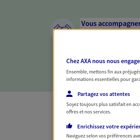
Vous accompagner 
confiance
Vous accompagner dans vos p
votre vie, c'est ainsi que no
Chez AXA nous nous engageon
la confiance et la proximité.
connaître que nous proposon
Ensemble, mettons fin aux préjugés 
informations essentielles pour garan
Partagez vos attentes
Soyez toujours plus satisfait en ac
offres et nos services.
Toutes nos 
Enrichissez votre expérie
Naviguez selon vos préférences ave