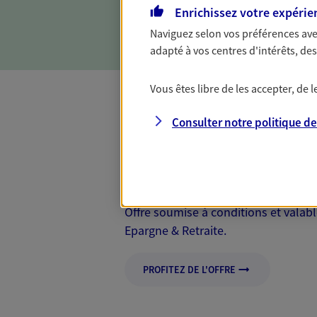
Enrichissez votre expérie
objectifs et en vous aidant 
Naviguez selon vos préférences ave
adapté à vos centres d'intérêts, d
Vous êtes libre de les accepter, de
Mon Offre Gagna
Consulter notre politique d
Profitez d’une offre de rembourseme
nouveaux contrats, bénéficiez d'un
Offre soumise à conditions et valab
Epargne & Retraite.
PROFITEZ DE L'OFFRE