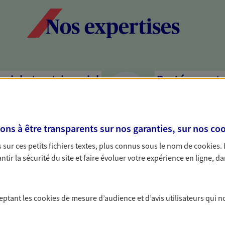
Nos expertises
social et patrimonial
Protéger votr
votre vie pri
stratégie, il est nécessaire
Nous sommes à votre
c, nous vous accompagnons pour
solutions assurantiel
s à être transparents sur nos garanties, sur nos
coo
votre situation. Une analyse
activité, mais aussi l
sur ces petits fichiers textes, plus connus sous le nom de
cookies
.
s conseils cohérents avec vos
interlocuteur pour t
tir la sécurité du site et faire évoluer votre expérience en ligne, da
mettre votre
Vous aider à 
De nombreuses soluti
ceptant les
cookies
de mesure d’audience et d’avis utilisateurs qui n
fructifier votre épar
ssion de votre patrimoine à
? Rien ne remplace le
et vos proches en respectant vos