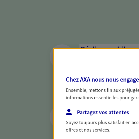
Réaliser un bilan 
de votre situation
Parce qu'avant de définir une 
d'établir un bon diagnosti
Chez AXA nous nous engageon
dresser un bilan complet de 
Ensemble, mettons fin aux préjugés 
solide pour vous formuler de
informations essentielles pour garan
besoins.
Préparer et trans
Partagez vos attentes
succession
Soyez toujours plus satisfait en ac
offres et nos services.
Préparer au mieux la transmi
votre conjoint, vos enfants 