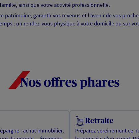
famille, ainsi que votre activité professionnelle.
otre patrimoine, garantir vos revenus et l’avenir de vos pr
mps : un rendez-vous physique à votre domicile ou sur votre 
Nos offres phares
Retraite
 épargne : achat immobilier,
Préparez sereinement ce no
utour du monde… Épargnez
les conseils d'un expert. D