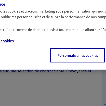
PER, Livret… Faisons
nce
à prendre les bonnes décisions
c les
cookies et traceurs
marketing et de personnalisation qui nous
es publicités personnalisées et de suivre la performance de nos cam
 les refuser comme de changer d'avis à tout moment en allant sur
"P
nte
e
cookies
Personnaliser les cookies
nt tout en vous protégeant. Pour la souscription de
 remboursement allant jusqu'à 300€ sur votre compte.
le sur une sélection de contrat Santé, Prévoyance et