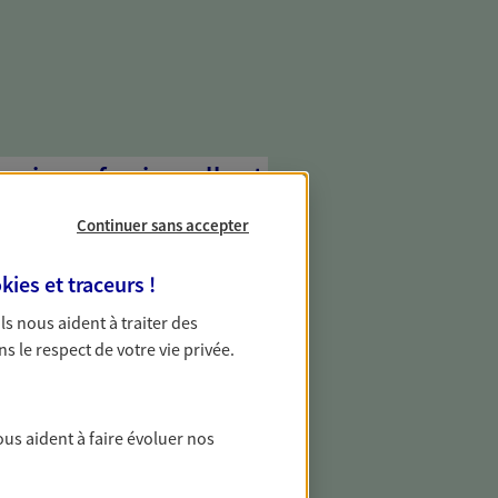
e vie professionnelle et
vée
Continuer sans accepter
 écoute pour vous proposer des
les couvrant les risques liés à votre
kies et traceurs
!
es risques liés à votre vie privée. Un seul
 Ils nous aident à traiter des
ous vos besoins, ça change tout.
ns le respect de votre vie privée.
constituer une épargne
ons s'offrent à vous pour faire
ous aident à faire évoluer nos
gne. Laquelle correspond à vos objectifs
s conseils d'un expert : Assurance vie,