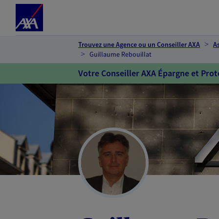
Espace client
Accéder au contenu principal
Accéder au pied de page
Trouvez une Agence ou un Conseiller AXA
A
Guillaume Rebouillat
Votre Conseiller AXA Épargne et Prot