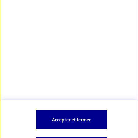
https://www.orias.fr/
code des
*
- Les agents AXA sont régis par le
assurances
À PROPOS D'AXA
NOS AUTRES PRODUITS
SITES AXA
Accepter et fermer