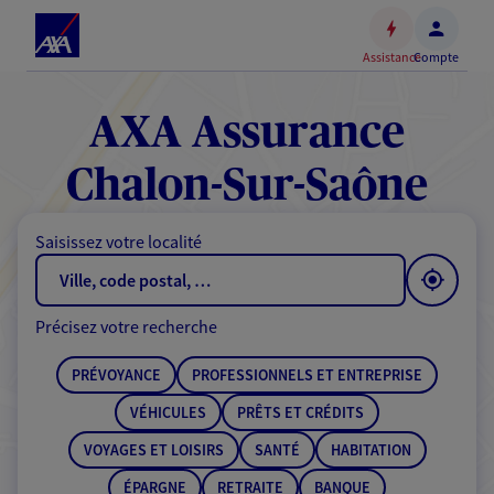
Espace
client
Assistance
Compte
Accéder
au
contenu
AXA Assurance
principal
Accéder
Chalon-Sur-Saône
au
pied
Saisissez votre localité
de
page
Précisez votre recherche
PRÉVOYANCE
PROFESSIONNELS ET ENTREPRISE
VÉHICULES
PRÊTS ET CRÉDITS
VOYAGES ET LOISIRS
SANTÉ
HABITATION
ÉPARGNE
RETRAITE
BANQUE