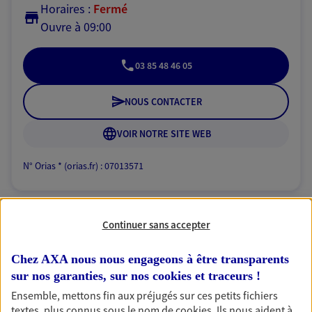
Horaires :
Fermé
Ouvre à 09:00
03 85 48 46 05
NOUS CONTACTER
VOIR NOTRE SITE WEB
N° Orias * (orias.fr) : 07013571
Continuer sans accepter
Mathieu Philippe Et
Anthony
Chez AXA nous nous engageons à être transparents
Agents Généraux d'assurance exclusif AXA
sur nos garanties, sur nos
cookies et traceurs
!
France
Ensemble, mettons fin aux préjugés sur ces petits fichiers
3 Rue Du General Leclerc Bp 40002, 71102 Chalon Sur
textes, plus connus sous le nom de
cookies
. Ils nous aident à