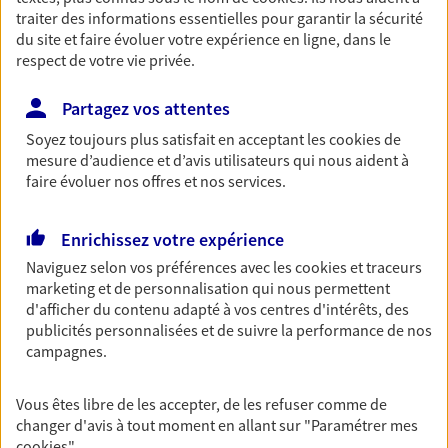
traiter des informations essentielles pour garantir la sécurité
Saone Cedex
du site et faire évoluer votre expérience en ligne, dans le
Horaires :
Fermé
respect de votre vie privée.
Ouvre à 09:00
Partagez vos attentes
03 85 90 05 35
Soyez toujours plus satisfait en acceptant les
cookies
de
mesure d’audience et d’avis utilisateurs qui nous aident à
NOUS CONTACTER
faire évoluer nos offres et nos services.
PRENDRE RENDEZ-VOUS
Enrichissez votre expérience
VOIR NOTRE SITE WEB
Naviguez selon vos préférences avec les
cookies et traceurs
marketing et de personnalisation qui nous permettent
d'afficher du contenu adapté à vos centres d'intérêts, des
N° Orias * (orias.fr) : EI MATHIEU PHILIPPE (07002191); EI
publicités personnalisées et de suivre la performance de nos
MATHIEU ANTHONY (20007672)
campagnes.
Vous êtes libre de les accepter, de les refuser comme de
changer d'avis à tout moment en allant sur
"Paramétrer mes
Lola Giel
cookies
"