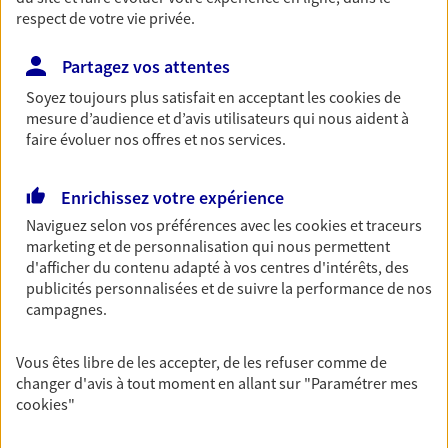
respect de votre vie privée.
Partagez vos attentes
Vos agents et vos conseillers AXA dans les
Soyez toujours plus satisfait en acceptant les
cookies
de
principales villes du département
mesure d’audience et d’avis utilisateurs qui nous aident à
faire évoluer nos offres et nos services.
Assurance Chalon-Sur-Saône
Assurance Mâcon
Enrichissez votre expérience
Assurance Paray-Le-Monial
Naviguez selon vos préférences avec les
cookies et traceurs
Assurance Autun
marketing et de personnalisation qui nous permettent
Assurance Le Creusot
d'afficher du contenu adapté à vos centres d'intérêts, des
Assurance Tournus
publicités personnalisées et de suivre la performance de nos
Assurance Chauffailles
campagnes.
Assurance Cluny
Assurance Couches
Vous êtes libre de les accepter, de les refuser comme de
Assurance Digoin
changer d'avis à tout moment en allant sur
"Paramétrer mes
cookies
"