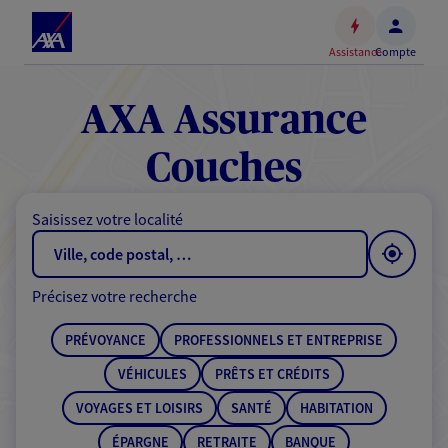
Espace
client
Assistance
Compte
Accéder
au
contenu
AXA Assurance
principal
Accéder
Couches
au
pied
Saisissez votre localité
de
page
Précisez votre recherche
PRÉVOYANCE
PROFESSIONNELS ET ENTREPRISE
VÉHICULES
PRÊTS ET CRÉDITS
VOYAGES ET LOISIRS
SANTÉ
HABITATION
ÉPARGNE
RETRAITE
BANQUE