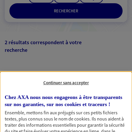
RECHERCHER
2 résultats correspondent à votre
recherche
Passer les
résultats
Liste
Carte
Continuer sans accepter
Chez AXA nous nous engageons à être transparents
sur nos garanties, sur nos
cookies et traceurs
!
Ensemble, mettons fin aux préjugés sur ces petits fichiers
AXA, toujours proche de
textes, plus connus sous le nom de
cookies
. Ils nous aident à
traiter des informations essentielles pour garantir la sécurité
vous
du site et faire évoluer votre expérience en ligne, dans le