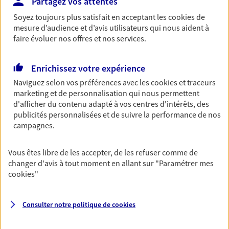
Partagez vos attentes
accident du quotidien. Avec Ma Protection
Accident, protégez votre qualité de vie et vos
Soyez toujours plus satisfait en acceptant les
cookies
de
revenus.
mesure d’audience et d’avis utilisateurs qui nous aident à
faire évoluer nos offres et nos services.
Découvrir l'offre Garantie Accidents de la Vie
OBTENIR UN TARIF EN LIGNE
Enrichissez votre expérience
Naviguez selon vos préférences avec les
cookies et traceurs
marketing et de personnalisation qui nous permettent
d'afficher du contenu adapté à vos centres d'intérêts, des
Multirisque Entreprise
publicités personnalisées et de suivre la performance de nos
Gagnez en simplicité et en sérénité avec votre
campagnes.
assurance multirisque entreprise. Un contrat
unique pour protéger vos locaux, matériels pro,
équipements et stocks… sans oublier votre
Vous êtes libre de les accepter, de les refuser comme de
responsabilité civile.
changer d'avis à tout moment en allant sur
"Paramétrer mes
cookies
"
Découvrir l'offre Multirisque Entreprise
DEMANDER UN DEVIS
Consulter notre politique de
cookies