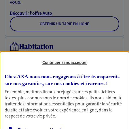
vous.
Découvrir l'offre Auto
OBTENIR UN TARIF EN LIGNE
Habitation
Votre logement est unique, comme vous. Le
contrat Ma Maison assure votre sérénité en
Continuer sans accepter
protégeant ce qui vous tient à coeur.
Chez AXA nous nous engageons à être transparents
Découvrir l'offre Habitation
sur nos garanties, sur nos
cookies et traceurs
!
OBTENIR UN TARIF EN LIGNE
Ensemble, mettons fin aux préjugés sur ces petits fichiers
textes, plus connus sous le nom de
cookies
. Ils nous aident à
traiter des informations essentielles pour garantir la sécurité
du site et faire évoluer votre expérience en ligne, dans le
Garantie Accidents de la Vie
respect de votre vie privée.
Bricoleuse, féru de jardinage, pâtissier en herbe
ou grande lectrice… personne n'est à l'abri d'un