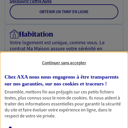
Découvrir l'offre Auto
OBTENIR UN TARIF EN LIGNE
Habitation
Votre logement est unique, comme vous. Le
contrat Ma Maison assure votre sérénité en
protégeant ce qui vous tient à coeur.
Continuer sans accepter
Découvrir l'offre Habitation
OBTENIR UN TARIF EN LIGNE
Chez AXA nous nous engageons à être transparents
sur nos garanties, sur nos
cookies et traceurs
!
Ensemble, mettons fin aux préjugés sur ces petits fichiers
textes, plus connus sous le nom de
cookies
. Ils nous aident à
Garantie Accidents de la Vie
traiter des informations essentielles pour garantir la sécurité
Bricoleuse, féru de jardinage, pâtissier en herbe
du site et faire évoluer votre expérience en ligne, dans le
ou grande lectrice… personne n'est à l'abri d'un
respect de votre vie privée.
accident du quotidien. Avec Ma Protection
Accident, protégez votre qualité de vie et vos