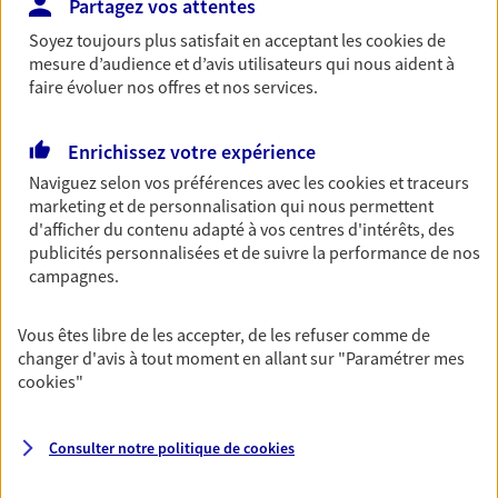
Partagez vos attentes
revenus.
Soyez toujours plus satisfait en acceptant les
cookies
de
Découvrir l'offre Garantie Accidents de la Vie
mesure d’audience et d’avis utilisateurs qui nous aident à
faire évoluer nos offres et nos services.
OBTENIR UN TARIF EN LIGNE
Enrichissez votre expérience
Naviguez selon vos préférences avec les
cookies et traceurs
Multirisque Entreprise
marketing et de personnalisation qui nous permettent
Gagnez en simplicité et en sérénité avec votre
d'afficher du contenu adapté à vos centres d'intérêts, des
assurance multirisque entreprise. Un contrat
publicités personnalisées et de suivre la performance de nos
unique pour protéger vos locaux, matériels pro,
campagnes.
équipements et stocks… sans oublier votre
responsabilité civile.
Vous êtes libre de les accepter, de les refuser comme de
Découvrir l'offre Multirisque Entreprise
changer d'avis à tout moment en allant sur
"Paramétrer mes
cookies
"
DEMANDER UN DEVIS
Consulter notre politique de
cookies
VOIR TOUTES NOS OFFRES