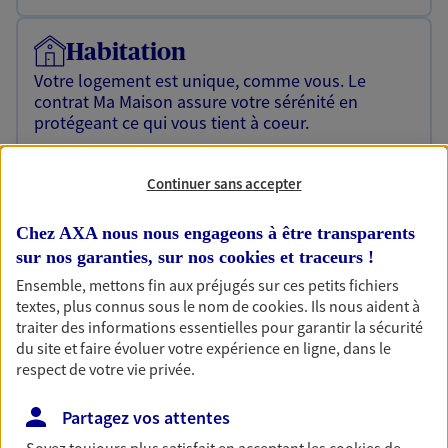
Habitation
Votre logement est unique, comme vous. Le
contrat Ma Maison assure votre sérénité en
protégeant ce qui vous tient à coeur.
Découvrir l'offre Habitation
Continuer sans accepter
OBTENIR UN TARIF EN LIGNE
Chez AXA nous nous engageons à être transparents
sur nos garanties, sur nos
cookies et traceurs
!
Garantie Accidents de la Vie
Ensemble, mettons fin aux préjugés sur ces petits fichiers
Bricoleuse, féru de jardinage, pâtissier en herbe
textes, plus connus sous le nom de
cookies
. Ils nous aident à
ou grande lectrice… personne n'est à l'abri d'un
traiter des informations essentielles pour garantir la sécurité
accident du quotidien. Avec Ma Protection
du site et faire évoluer votre expérience en ligne, dans le
Accident, protégez votre qualité de vie et vos
respect de votre vie privée.
revenus.
Partagez vos attentes
Découvrir l'offre Garantie Accidents de la Vie
Soyez toujours plus satisfait en acceptant les
cookies
de