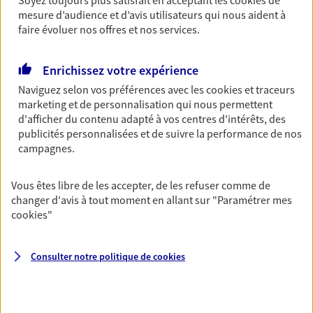
OBTENIR UN TARIF EN LIGNE
mesure d’audience et d’avis utilisateurs qui nous aident à
faire évoluer nos offres et nos services.
Multirisque Entreprise
Enrichissez votre expérience
Gagnez en simplicité et en sérénité avec votre
Naviguez selon vos préférences avec les
cookies et traceurs
assurance multirisque entreprise. Un contrat
marketing et de personnalisation qui nous permettent
unique pour protéger vos locaux, matériels pro,
d'afficher du contenu adapté à vos centres d'intérêts, des
équipements et stocks… sans oublier votre
publicités personnalisées et de suivre la performance de nos
responsabilité civile.
campagnes.
Découvrir l'offre Multirisque Entreprise
Vous êtes libre de les accepter, de les refuser comme de
changer d'avis à tout moment en allant sur
"Paramétrer mes
DEMANDER UN DEVIS
cookies
"
Consulter notre politique de
cookies
VOIR TOUTES NOS OFFRES