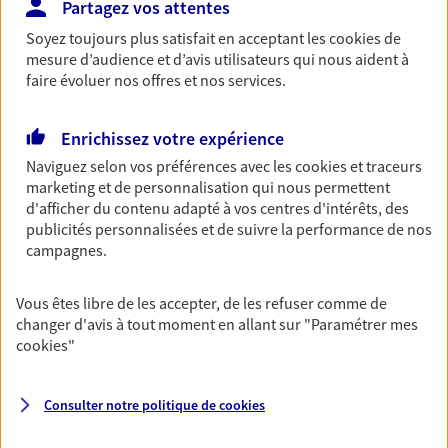
Partagez vos attentes
OBTENIR UN TARIF EN LIGNE
Soyez toujours plus satisfait en acceptant les
cookies
de
mesure d’audience et d’avis utilisateurs qui nous aident à
faire évoluer nos offres et nos services.
Multirisque Entreprise
Gagnez en simplicité et en sérénité avec votre
Enrichissez votre expérience
assurance multirisque entreprise. Un contrat
Naviguez selon vos préférences avec les
cookies et traceurs
unique pour protéger vos locaux, matériels pro,
marketing et de personnalisation qui nous permettent
équipements et stocks… sans oublier votre
d'afficher du contenu adapté à vos centres d'intérêts, des
responsabilité civile.
publicités personnalisées et de suivre la performance de nos
Découvrir l'offre Multirisque Entreprise
campagnes.
DEMANDER UN DEVIS
Vous êtes libre de les accepter, de les refuser comme de
changer d'avis à tout moment en allant sur
"Paramétrer mes
cookies
"
VOIR TOUTES NOS OFFRES
Consulter notre politique de
cookies