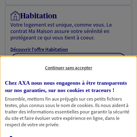
Habitation
Votre logement est unique, comme vous. Le
contrat Ma Maison assure votre sérénité en
protégeant ce qui vous tient à coeur.
Découvrir l'offre Habitation
OBTENIR UN TARIF EN LIGNE
Continuer sans accepter
Chez AXA nous nous engageons à être transparents
Garantie Accidents de la Vie
sur nos garanties, sur nos
cookies et traceurs
!
Bricoleuse, féru de jardinage, pâtissier en herbe
Ensemble, mettons fin aux préjugés sur ces petits fichiers
ou grande lectrice… personne n'est à l'abri d'un
textes, plus connus sous le nom de
cookies
. Ils nous aident à
accident du quotidien. Avec Ma Protection
traiter des informations essentielles pour garantir la sécurité
Accident, protégez votre qualité de vie et vos
du site et faire évoluer votre expérience en ligne, dans le
revenus.
respect de votre vie privée.
Découvrir l'offre Garantie Accidents de la Vie