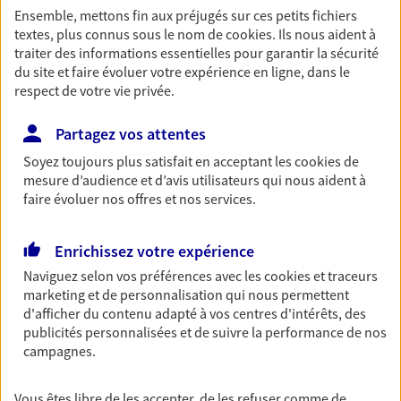
Accompagner les
Ensemble, mettons fin aux préjugés sur ces petits fichiers
professionnels et les
textes, plus connus sous le nom de
cookies
. Ils nous aident à
traiter des informations essentielles pour garantir la sécurité
entreprises
du site et faire évoluer votre expérience en ligne, dans le
Comme vous, nous sommes des indépendants. Nous
respect de votre vie privée.
bâtissons ensemble des solutions cohérentes pour
protéger votre activité, vos collaborateurs... mais aussi
Partagez vos attentes
vous-même et votre famille.
Soyez toujours plus satisfait en acceptant les
cookies
de
mesure d’audience et d’avis utilisateurs qui nous aident à
faire évoluer nos offres et nos services.
Accompagner vos projets de
vie
Enrichissez votre expérience
Achat immobilier, installation, départ à la retraite…
Naviguez selon vos préférences avec les
cookies et traceurs
Autant de moments de vie qui nécessitent des solutions
marketing et de personnalisation qui nous permettent
d'assurance et d'épargne. Recevez un conseil d'expert
d'afficher du contenu adapté à vos centres d'intérêts, des
cohérent avec vos besoins
publicités personnalisées et de suivre la performance de nos
campagnes.
Vous aider à constituer une
Vous êtes libre de les accepter, de les refuser comme de