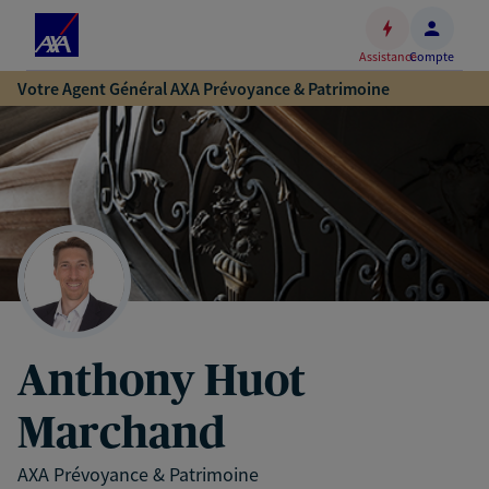
Espace
client
Assistance
Compte
Accéder
Votre Agent Général AXA Prévoyance & Patrimoine
au
contenu
principal
Accéder
au
pied
de
page
Anthony Huot
Marchand
AXA Prévoyance & Patrimoine