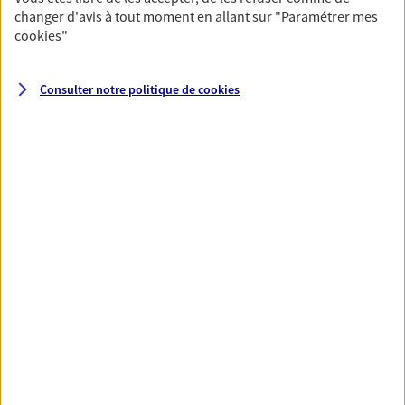
épargne
changer d'avis à tout moment en allant sur
"Paramétrer mes
De nombreuses solutions s'offrent à vous pour faire
cookies
"
fructifier votre épargne. Laquelle correspond à vos
objectifs ? Rien ne remplace les conseils d'un expert :
Consulter notre politique de
cookies
Assurance vie, PER, Livret… Faisons le point ensemble !
Préparer votre avenir
Anticipez les imprévus et sécurisez votre futur grâce à
nos différentes solutions. Nous vous accompagnons
dans vos projets de vie en privilégiant une relation de
confiance et de proximité.
Toutes nos solutions