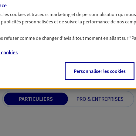
nce
 C'est en apprenant à vous
votre activité, vos c
s de meilleures solutions.
votre famille.
c les
cookies et traceurs
marketing et de personnalisation qui nous
es publicités personnalisées et de suivre la performance de nos cam
 les refuser comme de changer d'avis à tout moment en allant sur
"P
e
cookies
 nos offres Assurance &
Personnaliser les cookies
PARTICULIERS
PRO & ENTREPRISES