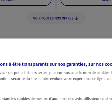
VOIR TOUTES NOS OFFRES
Nos expertises
s à être transparents sur nos garanties, sur nos
coo
sur ces petits fichiers textes, plus connus sous le nom de
cookies
.
tir la sécurité du site et faire évoluer votre expérience en ligne, da
dans la durée et la
Accompagner l
entreprises
ceptant les
cookies
de mesure d’audience et d’avis utilisateurs qui n
rojets de vie tout au long de
Comme vous, nous s
us concevons notre métier : dans
bâtissons ensemble 