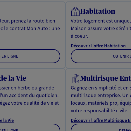
Habitation
leur, prenez la route bien
Votre logement est unique
ec le contrat Mon Auto : une
Maison assure votre sérénit
à coeur.
Découvrir l'offre Habitation
F EN LIGNE
OBTENIR U
de la Vie
Multirisque Ent
issier en herbe ou grande
Gagnez en simplicité et en 
d'un accident du quotidien.
multirisque entreprise. Un
gez votre qualité de vie et
locaux, matériels pro, équ
votre responsabilité civile.
e la Vie
Découvrir l'offre Multirisque 
F EN LIGNE
DEMAN