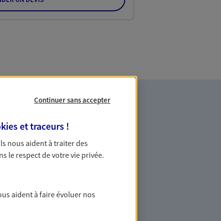
Continuer sans accepter
kies et traceurs
!
 Ils nous aident à traiter des
ns le respect de votre vie privée.
es professionnels et les
ous aident à faire évoluer nos
ommes des indépendants. Nous
des solutions cohérentes pour protéger