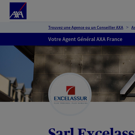
Espace client
Accéder au contenu principal
Accéder au pied de page
Trouvez une Agence ou un Conseiller AXA
A
Votre Agent Général AXA France
Sarl Excelas