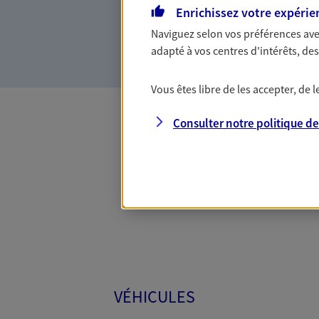
Enrichissez votre expérie
la confiance et la proximité.
connaître que nous proposon
Naviguez selon vos préférences ave
adapté à vos centres d'intérêts, d
Vous êtes libre de les accepter, de
Consulter notre politique d
Toutes
VÉHICULES