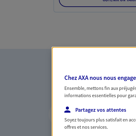
Chez AXA nous nous engageon
Ensemble, mettons fin aux préjugés 
informations essentielles pour garan
Vous accompagner 
Partagez vos attentes
confiance
Soyez toujours plus satisfait en ac
offres et nos services.
Vous accompagner dans vos p
votre vie, c'est ainsi que no