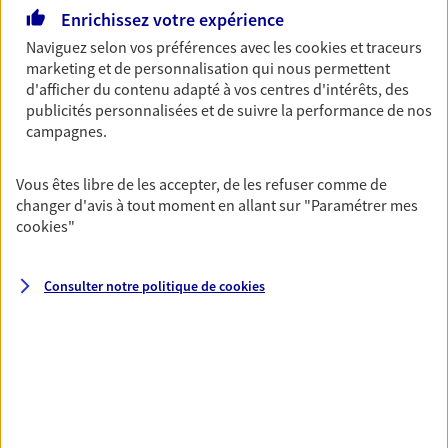
Enrichissez votre expérience
06 86 05 36 28
Naviguez selon vos préférences avec les
cookies et traceurs
marketing et de personnalisation qui nous permettent
NOUS CONTACTER
d'afficher du contenu adapté à vos centres d'intérêts, des
publicités personnalisées et de suivre la performance de nos
VOIR NOTRE SITE WEB
campagnes.
Vous êtes libre de les accepter, de les refuser comme de
changer d'avis à tout moment en allant sur
"Paramétrer mes
cookies
"
Sarl Excelassur
Agent Général d'assurance exclusif AXA
Consulter notre politique de
cookies
France
37 Av Louis Cancel, 34270 St Mathieu De Treviers
Agence accessible
Horaires :
Ouvert
de 09:00 à 12:00
puis de 14:00 à 18:00
04 67 63 80 70