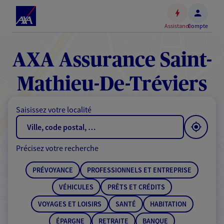
Espace
client
Assistance
Compte
Accéder
au
contenu
AXA Assurance Saint-
principal
Accéder
Mathieu-De-Tréviers
au
pied
Saisissez votre localité
de
page
Précisez votre recherche
PRÉVOYANCE
PROFESSIONNELS ET ENTREPRISE
VÉHICULES
PRÊTS ET CRÉDITS
VOYAGES ET LOISIRS
SANTÉ
HABITATION
ÉPARGNE
RETRAITE
BANQUE