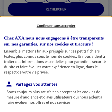
RECHERCHER
Continuer sans accepter
2 résultats correspondent à votre
Chez AXA nous nous engageons à être transparents
recherche
sur nos garanties, sur nos
cookies et traceurs
!
Passer les
résultats
Ensemble, mettons fin aux préjugés sur ces petits fichiers
textes, plus connus sous le nom de
cookies
. Ils nous aident à
traiter des informations essentielles pour garantir la sécurité
Liste
Carte
du site et faire évoluer votre expérience en ligne, dans le
respect de votre vie privée.
Partagez vos attentes
Amal El Haddad Gharbi
Soyez toujours plus satisfait en acceptant les
cookies
de
Conseiller AXA Epargne et Protection
mesure d’audience et d’avis utilisateurs qui nous aident à
faire évoluer nos offres et nos services.
34270 St Mathieu De Treviers