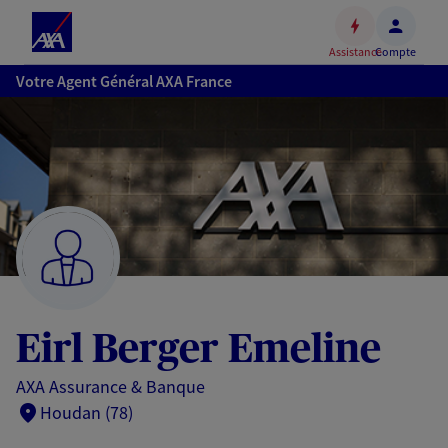
Espace
client
Assistance
Compte
Accéder
Votre Agent Général AXA France
au
contenu
principal
Accéder
au
pied
de
page
Eirl Berger Emeline
AXA Assurance & Banque
Houdan (78)