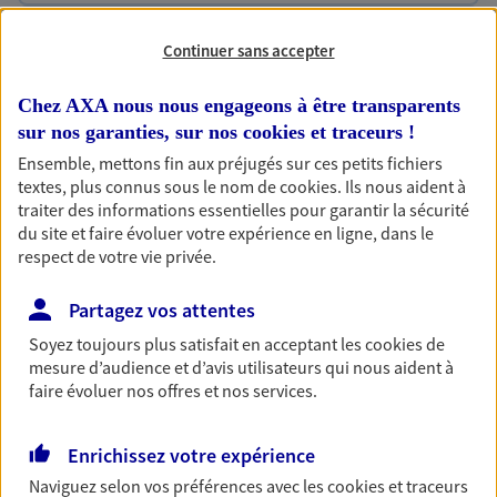
Habitation
Continuer sans accepter
Votre logement est unique, comme vous. Le
contrat Ma Maison assure votre sérénité en
Chez AXA nous nous engageons à être transparents
protégeant ce qui vous tient à coeur.
sur nos garanties, sur nos
cookies et traceurs
!
Ensemble, mettons fin aux préjugés sur ces petits fichiers
Découvrir l'offre Habitation
textes, plus connus sous le nom de
cookies
. Ils nous aident à
OBTENIR UN TARIF EN LIGNE
traiter des informations essentielles pour garantir la sécurité
du site et faire évoluer votre expérience en ligne, dans le
respect de votre vie privée.
Garantie Accidents de la Vie
Partagez vos attentes
Bricoleuse, féru de jardinage, pâtissier en herbe
Soyez toujours plus satisfait en acceptant les
cookies
de
ou grande lectrice… personne n'est à l'abri d'un
mesure d’audience et d’avis utilisateurs qui nous aident à
accident du quotidien. Avec Ma Protection
faire évoluer nos offres et nos services.
Accident, protégez votre qualité de vie et vos
revenus.
Enrichissez votre expérience
Découvrir l'offre Garantie Accidents de la Vie
Naviguez selon vos préférences avec les
cookies et traceurs