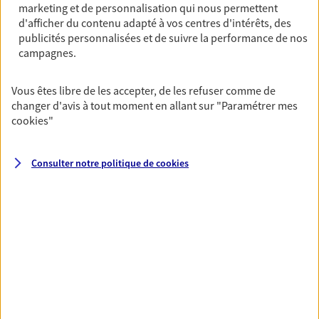
OBTENIR UN TARIF EN LIGNE
marketing et de personnalisation qui nous permettent
d'afficher du contenu adapté à vos centres d'intérêts, des
publicités personnalisées et de suivre la performance de nos
campagnes.
Multirisque Entreprise
Gagnez en simplicité et en sérénité avec votre
Vous êtes libre de les accepter, de les refuser comme de
assurance multirisque entreprise. Un contrat
changer d'avis à tout moment en allant sur
"Paramétrer mes
unique pour protéger vos locaux, matériels pro,
cookies
"
équipements et stocks… sans oublier votre
responsabilité civile.
Consulter notre politique de
cookies
Découvrir l'offre Multirisque Entreprise
DEMANDER UN DEVIS
VOIR TOUTES NOS OFFRES