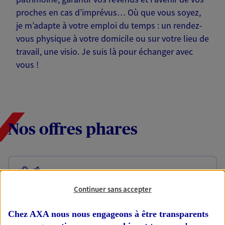
proches en cas d’imprévus… Où que vous soyez,
je m’adapte à votre emploi du temps : un rendez-
vous physique à votre domicile ou sur votre lieu de
travail, une visio. Je suis là pour échanger avec
vous !
Nos offres phares
Épargne
Réalisez vos projets grâce à votre épargne : achat
Continuer sans accepter
immobilier, études des enfants ou voyage autour
du monde… Épargnez à votre rythme et
Chez AXA nous nous engageons à être transparents
simplement, selon votre profil.