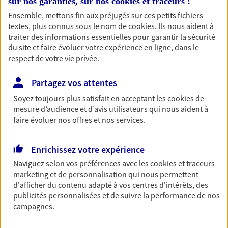
sur nos garanties, sur nos
cookies et traceurs
!
Découvrir les offres Épargne
Ensemble, mettons fin aux préjugés sur ces petits fichiers
textes, plus connus sous le nom de
cookies
. Ils nous aident à
traiter des informations essentielles pour garantir la sécurité
Retraite
du site et faire évoluer votre expérience en ligne, dans le
respect de votre vie privée.
Préparez sereinement ce nouveau chapitre de
votre vie avec les conseils d'un expert. Découvrez
notre solution PER (Plan Epargne Retraite)
Partagez vos attentes
spécialement conçue pour la retraite.
Soyez toujours plus satisfait en acceptant les
cookies
de
mesure d’audience et d’avis utilisateurs qui nous aident à
Découvrir l'offre Retraite
faire évoluer nos offres et nos services.
Prévoyance
Enrichissez votre expérience
Pour un avenir serein, assurez-vous avec notre
Naviguez selon vos préférences avec les
cookies et traceurs
contrat prévoyance. Préservez vos proches en cas
marketing et de personnalisation qui nous permettent
d'accident ou de maladie en optant pour les
d'afficher du contenu adapté à vos centres d'intérêts, des
garanties incapacité temporaire totale de travail,
publicités personnalisées et de suivre la performance de nos
invalidité ou de décès.
campagnes.
Découvrir l'offre Prévoyance