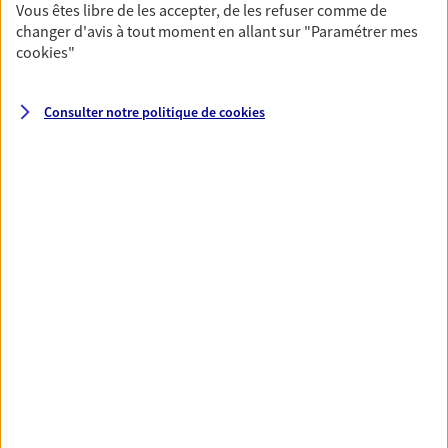
Vous êtes libre de les accepter, de les refuser comme de
changer d'avis à tout moment en allant sur
"Paramétrer mes
cookies
"
Santé
Couvrez vos dépenses de santé ainsi que celles de
votre famille avec la complémentaire santé qui
Consulter notre politique de
cookies
vous ressemble.
Découvrir l'offre Santé
VOIR TOUTES NOS OFFRES
Nos expertises
Réaliser un bilan social et