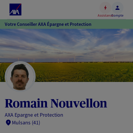
Espace
client
Assistance
Compte
Accéder
Votre Conseiller AXA Épargne et Protection
au
contenu
principal
Accéder
au
pied
de
page
Romain Nouvellon
AXA Epargne et Protection
Mulsans (41)