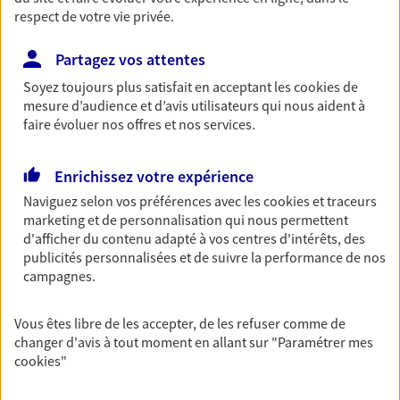
respect de votre vie privée.
Partagez vos attentes
Vos agents et vos conseillers AXA dans les
Soyez toujours plus satisfait en acceptant les
cookies
de
principales villes du département
mesure d’audience et d’avis utilisateurs qui nous aident à
faire évoluer nos offres et nos services.
Assurance Blois
Assurance La Chaussée-Saint-Victor
Enrichissez votre expérience
Assurance Romorantin-Lanthenay
Naviguez selon vos préférences avec les
cookies et traceurs
Assurance Montrichard Val de Cher
marketing et de personnalisation qui nous permettent
Assurance Vendôme
d'afficher du contenu adapté à vos centres d'intérêts, des
Assurance Châtres-Sur-Cher
publicités personnalisées et de suivre la performance de nos
Assurance Danzé
campagnes.
Assurance Faverolles-Sur-Cher
Assurance Fontaine-Les-Coteaux
Vous êtes libre de les accepter, de les refuser comme de
Assurance Gy-En-Sologne
changer d'avis à tout moment en allant sur
"Paramétrer mes
cookies
"