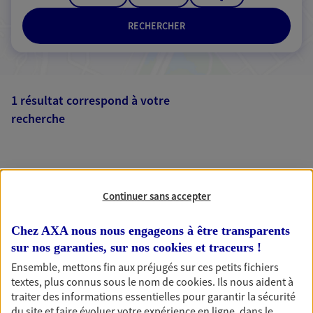
RECHERCHER
1 résultat correspond à votre
recherche
Passer les
résultats
Liste
Carte
Continuer sans accepter
Chez AXA nous nous engageons à être transparents
sur nos garanties, sur nos
cookies et traceurs
!
Ensemble, mettons fin aux préjugés sur ces petits fichiers
AXA, toujours proche de
textes, plus connus sous le nom de
cookies
. Ils nous aident à
traiter des informations essentielles pour garantir la sécurité
vous
du site et faire évoluer votre expérience en ligne, dans le