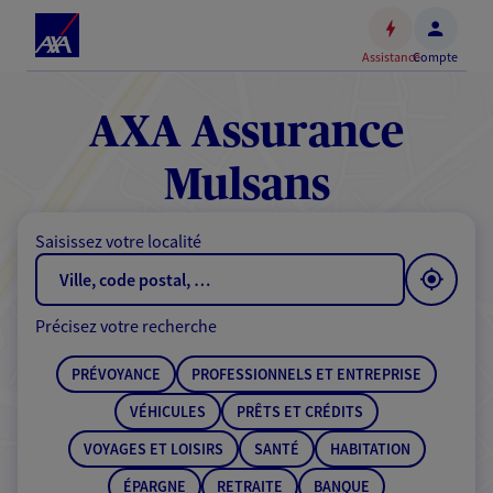
Espace
client
Assistance
Compte
Accéder
au
contenu
AXA Assurance
principal
Accéder
Mulsans
au
pied
Saisissez votre localité
de
page
Précisez votre recherche
PRÉVOYANCE
PROFESSIONNELS ET ENTREPRISE
VÉHICULES
PRÊTS ET CRÉDITS
VOYAGES ET LOISIRS
SANTÉ
HABITATION
ÉPARGNE
RETRAITE
BANQUE