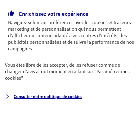
Retraite
Enrichissez votre expérience
Préparez sereinement ce nouveau chapitre de
Naviguez selon vos préférences avec les
cookies et traceurs
votre vie avec les conseils d'un expert. Découvrez
marketing et de personnalisation qui nous permettent
notre solution PER (Plan Epargne Retraite)
d'afficher du contenu adapté à vos centres d'intérêts, des
spécialement conçue pour la retraite.
publicités personnalisées et de suivre la performance de nos
campagnes.
Santé
Couvrez vos dépenses de santé ainsi que celles de
Vous êtes libre de les accepter, de les refuser comme de
votre famille avec la complémentaire santé qui
changer d'avis à tout moment en allant sur
"Paramétrer mes
vous ressemble.
cookies
"
Consulter notre politique de
cookies
Prévoyance
Pour un avenir serein, assurez-vous avec notre
contrat prévoyance. Préservez vos proches en cas
d'accident ou de maladie en optant pour les
garanties incapacité temporaire totale de travail,
invalidité ou de décès.