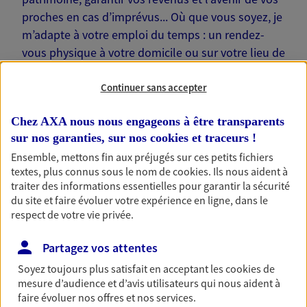
proches en cas d’imprévus... Où que vous soyez, je
m’adapte à votre emploi du temps : un rendez-
vous physique à votre domicile ou sur votre lieu de
travail… Je suis là pour échanger avec vous !
Continuer sans accepter
Chez AXA nous nous engageons à être transparents
sur nos garanties, sur nos
cookies et traceurs
!
Nos offres phares
Ensemble, mettons fin aux préjugés sur ces petits fichiers
textes, plus connus sous le nom de
cookies
. Ils nous aident à
traiter des informations essentielles pour garantir la sécurité
du site et faire évoluer votre expérience en ligne, dans le
respect de votre vie privée.
Épargne
Réalisez vos projets grâce à votre épargne : achat
Partagez vos attentes
immobilier, études des enfants ou voyage autour
du monde… Épargnez à votre rythme et
Soyez toujours plus satisfait en acceptant les
cookies
de
simplement, selon votre profil.
mesure d’audience et d’avis utilisateurs qui nous aident à
faire évoluer nos offres et nos services.