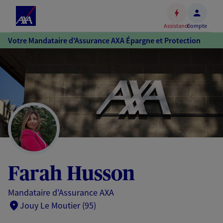
Espace
client
Assistance
Compte
Accéder
Votre Mandataire d'Assurance AXA Épargne et Protection
au
contenu
principal
Accéder
au
pied
de
page
Farah Husson
Mandataire d'Assurance AXA
Jouy Le Moutier (95)