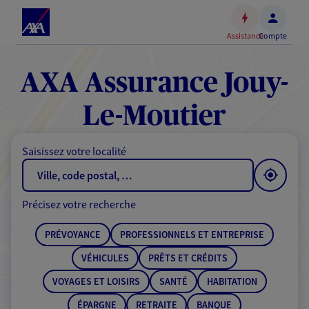
Espace
client
Assistance
Compte
Accéder
au
contenu
AXA Assurance Jouy-
principal
Accéder
Le-Moutier
au
pied
Saisissez votre localité
de
page
Précisez votre recherche
PRÉVOYANCE
PROFESSIONNELS ET ENTREPRISE
VÉHICULES
PRÊTS ET CRÉDITS
VOYAGES ET LOISIRS
SANTÉ
HABITATION
ÉPARGNE
RETRAITE
BANQUE