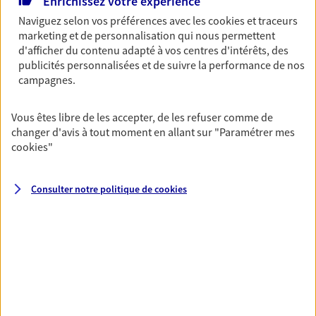
Enrichissez votre expérience
06 17 08 41 77
Naviguez selon vos préférences avec les
cookies et traceurs
marketing et de personnalisation qui nous permettent
d'afficher du contenu adapté à vos centres d'intérêts, des
NOUS CONTACTER
publicités personnalisées et de suivre la performance de nos
campagnes.
VOIR NOTRE SITE WEB
Vous êtes libre de les accepter, de les refuser comme de
N° Orias * (orias.fr) : 16004111
changer d'avis à tout moment en allant sur
"Paramétrer mes
cookies
"
Farah Husson
Consulter notre politique de
cookies
Mandataire d'Assurance AXA Epargne et
Protection
95280 Jouy Le Moutier
06 43 77 54 69
NOUS CONTACTER