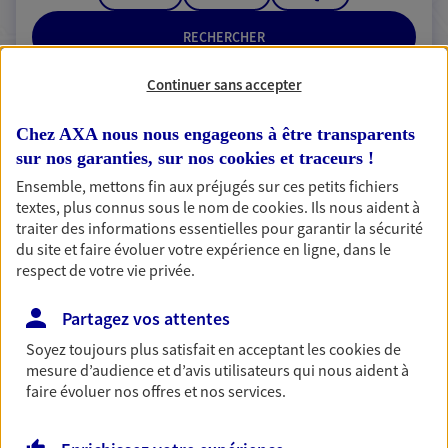
RECHERCHER
Continuer sans accepter
Chez AXA nous nous engageons à être transparents
2 résultats correspondent à votre
sur nos garanties, sur nos
cookies et traceurs
!
recherche
Passer les
Ensemble, mettons fin aux préjugés sur ces petits fichiers
résultats
textes, plus connus sous le nom de
cookies
. Ils nous aident à
traiter des informations essentielles pour garantir la sécurité
du site et faire évoluer votre expérience en ligne, dans le
Liste
Carte
respect de votre vie privée.
Partagez vos attentes
Cecilia Bigot
Soyez toujours plus satisfait en acceptant les
cookies
de
Mandataire d'Assurance AXA Epargne et
mesure d’audience et d’avis utilisateurs qui nous aident à
Protection
faire évoluer nos offres et nos services.
95280 Jouy Le Moutier