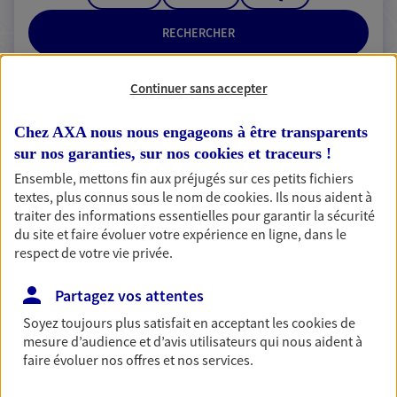
RECHERCHER
Continuer sans accepter
2 résultats correspondent à votre
Chez AXA nous nous engageons à être transparents
recherche
sur nos garanties, sur nos
cookies et traceurs
!
Passer les
Ensemble, mettons fin aux préjugés sur ces petits fichiers
résultats
textes, plus connus sous le nom de
cookies
. Ils nous aident à
traiter des informations essentielles pour garantir la sécurité
Liste
Carte
du site et faire évoluer votre expérience en ligne, dans le
respect de votre vie privée.
Partagez vos attentes
Eirl Benoit Gregory
Soyez toujours plus satisfait en acceptant les
cookies
de
Agent Général d'assurance exclusif AXA
mesure d’audience et d’avis utilisateurs qui nous aident à
France
faire évoluer nos offres et nos services.
28 Rue Du General De Gaulle, 95220 Herblay Sur Seine
Agence accessible