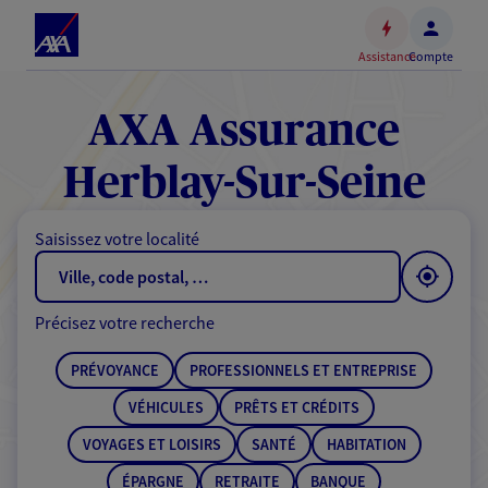
Espace
client
Assistance
Compte
Accéder
au
contenu
AXA Assurance
principal
Accéder
Herblay-Sur-Seine
au
pied
Saisissez votre localité
de
page
Précisez votre recherche
PRÉVOYANCE
PROFESSIONNELS ET ENTREPRISE
VÉHICULES
PRÊTS ET CRÉDITS
VOYAGES ET LOISIRS
SANTÉ
HABITATION
ÉPARGNE
RETRAITE
BANQUE