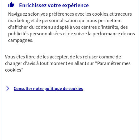
Horaires :
Fermé
Enrichissez votre expérience
Ouvre le 10 août à 14:00
Naviguez selon vos préférences avec les
cookies et traceurs
marketing et de personnalisation qui nous permettent
d'afficher du contenu adapté à vos centres d'intérêts, des
01 39 97 63 15
publicités personnalisées et de suivre la performance de nos
campagnes.
NOUS CONTACTER
Vous êtes libre de les accepter, de les refuser comme de
VOIR NOTRE SITE WEB
changer d'avis à tout moment en allant sur
"Paramétrer mes
cookies
"
N° Orias * (orias.fr) : 17005952
Consulter notre politique de
cookies
Heidi Cruz
Mandataire d'Assurance AXA Epargne et
Protection
95220 Herblay Sur Seine