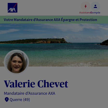
Espace
client
Assistance
Compte
Accéder
Votre Mandataire d'Assurance AXA Épargne et Protection
au
contenu
principal
Accéder
au
pied
de
page
Valerie Chevet
Mandataire d'Assurance AXA
Querre (49)