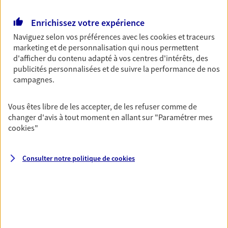
Retraite
Enrichissez votre expérience
Préparez sereinement ce nouveau chapitre de
Naviguez selon vos préférences avec les
cookies et traceurs
votre vie avec les conseils d'un expert. Découvrez
marketing et de personnalisation qui nous permettent
notre solution PER (Plan Epargne Retraite)
d'afficher du contenu adapté à vos centres d'intérêts, des
spécialement conçue pour la retraite.
publicités personnalisées et de suivre la performance de nos
campagnes.
Santé
Couvrez vos dépenses de santé ainsi que celles de
Vous êtes libre de les accepter, de les refuser comme de
votre famille avec la complémentaire santé qui
changer d'avis à tout moment en allant sur
"Paramétrer mes
vous ressemble.
cookies
"
Consulter notre politique de
cookies
Prévoyance
Pour un avenir serein, assurez-vous avec notre
contrat prévoyance. Préservez vos proches en cas
d'accident ou de maladie en optant pour les
garanties incapacité temporaire totale de travail,
invalidité ou de décès.