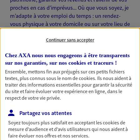
proches en cas d’imprévus... Où que vous soyez, je
m’adapte à votre emploi du temps : un rendez-
vous physique à votre domicile ou sur votre lieu de
travail… Je suis là pour échanger avec vous !
Continuer sans accepter
Chez AXA nous nous engageons à être transparents
sur nos garanties, sur nos
cookies et traceurs
!
Nos offres phares
Ensemble, mettons fin aux préjugés sur ces petits fichiers
textes, plus connus sous le nom de
cookies
. Ils nous aident à
traiter des informations essentielles pour garantir la sécurité
du site et faire évoluer votre expérience en ligne, dans le
respect de votre vie privée.
Épargne
Réalisez vos projets grâce à votre épargne : achat
Partagez vos attentes
immobilier, études des enfants ou voyage autour
du monde… Épargnez à votre rythme et
Soyez toujours plus satisfait en acceptant les
cookies
de
simplement, selon votre profil.
mesure d’audience et d’avis utilisateurs qui nous aident à
faire évoluer nos offres et nos services.