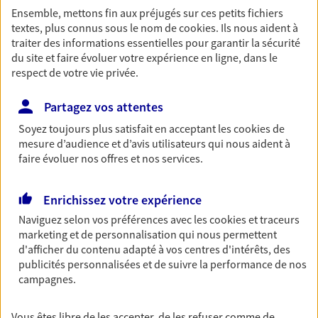
Ensemble, mettons fin aux préjugés sur ces petits fichiers
Découvrir les offres Épargne
textes, plus connus sous le nom de
cookies
. Ils nous aident à
traiter des informations essentielles pour garantir la sécurité
du site et faire évoluer votre expérience en ligne, dans le
Retraite
respect de votre vie privée.
Préparez sereinement ce nouveau chapitre de
votre vie avec les conseils d'un expert. Découvrez
Partagez vos attentes
notre solution PER (Plan Epargne Retraite)
Soyez toujours plus satisfait en acceptant les
cookies
de
spécialement conçue pour la retraite.
mesure d’audience et d’avis utilisateurs qui nous aident à
Découvrir l'offre Retraite
faire évoluer nos offres et nos services.
Enrichissez votre expérience
Prévoyance
Naviguez selon vos préférences avec les
cookies et traceurs
Pour un avenir serein, assurez-vous avec notre
marketing et de personnalisation qui nous permettent
contrat prévoyance. Préservez vos proches en cas
d'afficher du contenu adapté à vos centres d'intérêts, des
d'accident ou de maladie en optant pour les
publicités personnalisées et de suivre la performance de nos
garanties incapacité temporaire totale de travail,
campagnes.
invalidité ou de décès.
Découvrir l'offre Prévoyance
Vous êtes libre de les accepter, de les refuser comme de