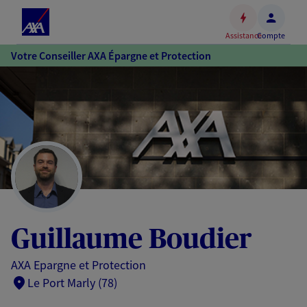
Espace
client
Assistance
Compte
Accéder
Votre Conseiller AXA Épargne et Protection
au
contenu
principal
Accéder
au
pied
de
page
Guillaume Boudier
AXA Epargne et Protection
Le Port Marly (78)