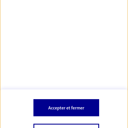
https://www.orias.fr/
code des
*
- Les agents AXA sont régis par le
assurances
À PROPOS D'AXA
NOS AUTRES PRODUITS
SITES AXA
Accepter et fermer