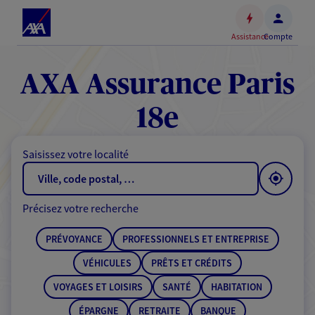
Espace
client
Assistance
Compte
Accéder
au
contenu
AXA Assurance Paris
principal
Accéder
18e
au
pied
Saisissez votre localité
de
page
Précisez votre recherche
PRÉVOYANCE
PROFESSIONNELS ET ENTREPRISE
VÉHICULES
PRÊTS ET CRÉDITS
VOYAGES ET LOISIRS
SANTÉ
HABITATION
ÉPARGNE
RETRAITE
BANQUE