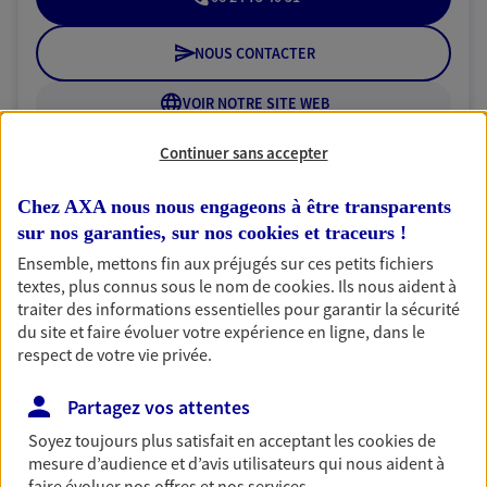
NOUS CONTACTER
VOIR NOTRE SITE WEB
Continuer sans accepter
N° Orias * (orias.fr) : 21004655
Chez AXA nous nous engageons à être transparents
sur nos garanties, sur nos
cookies et traceurs
!
Salset - Sauvat
Ensemble, mettons fin aux préjugés sur ces petits fichiers
Agents Généraux d'assurance exclusif AXA
textes, plus connus sous le nom de
cookies
. Ils nous aident à
traiter des informations essentielles pour garantir la sécurité
France
du site et faire évoluer votre expérience en ligne, dans le
9 Rue Etex, 75018 Paris
respect de votre vie privée.
Horaires :
Ouvert
de 10:00 à 13:00
puis de 14:00 à 18:00
Partagez vos attentes
Soyez toujours plus satisfait en acceptant les
cookies
de
01 42 89 90 80
mesure d’audience et d’avis utilisateurs qui nous aident à
faire évoluer nos offres et nos services.