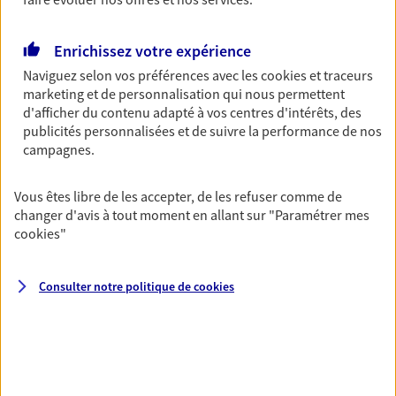
NOUS CONTACTER
Enrichissez votre expérience
VOIR NOTRE SITE WEB
Naviguez selon vos préférences avec les
cookies et traceurs
marketing et de personnalisation qui nous permettent
N° Orias * (orias.fr) : EI SALSET FABRICE (14005871); EI SAUVAT
d'afficher du contenu adapté à vos centres d'intérêts, des
JEAN PHILIPPE (14005874)
publicités personnalisées et de suivre la performance de nos
campagnes.
Vous êtes libre de les accepter, de les refuser comme de
Laurent Bellity
changer d'avis à tout moment en allant sur
"Paramétrer mes
Agent général d'assurance exclusif AXA
cookies
"
Prévoyance & Patrimoine
234 Rue Championnet, 75018 Paris
Consulter notre politique de
cookies
Horaires :
Ouvert
de 09:00 à 12:00
puis de 14:00 à 18:00
06 16 53 29 84