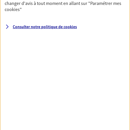
changer d'avis à tout moment en allant sur
"Paramétrer mes
cookies
"
Santé
Couvrez vos dépenses de santé ainsi que celles de
Consulter notre politique de
cookies
votre famille avec la complémentaire santé qui
vous ressemble.
Découvrir l'offre Santé
VOIR TOUTES NOS OFFRES
Nos expertises
Réaliser un bilan social et