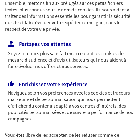
Ensemble, mettons fin aux préjugés sur ces petits fichiers
Découvrir les offres Épargne
textes, plus connus sous le nom de
cookies
. Ils nous aident à
traiter des informations essentielles pour garantir la sécurité
du site et faire évoluer votre expérience en ligne, dans le
Retraite
respect de votre vie privée.
Préparez sereinement ce nouveau chapitre de
votre vie avec les conseils d'un expert. Découvrez
Partagez vos attentes
notre solution PER (Plan Epargne Retraite)
Soyez toujours plus satisfait en acceptant les
cookies
de
spécialement conçue pour la retraite.
mesure d’audience et d’avis utilisateurs qui nous aident à
faire évoluer nos offres et nos services.
Découvrir l'offre Retraite
Enrichissez votre expérience
Prévoyance
Naviguez selon vos préférences avec les
cookies et traceurs
Pour un avenir serein, assurez-vous avec notre
marketing et de personnalisation qui nous permettent
contrat prévoyance. Préservez vos proches en cas
d'afficher du contenu adapté à vos centres d'intérêts, des
d'accident ou de maladie en optant pour les
publicités personnalisées et de suivre la performance de nos
garanties incapacité temporaire totale de travail,
campagnes.
invalidité ou de décès.
Vous êtes libre de les accepter, de les refuser comme de
Découvrir l'offre Prévoyance