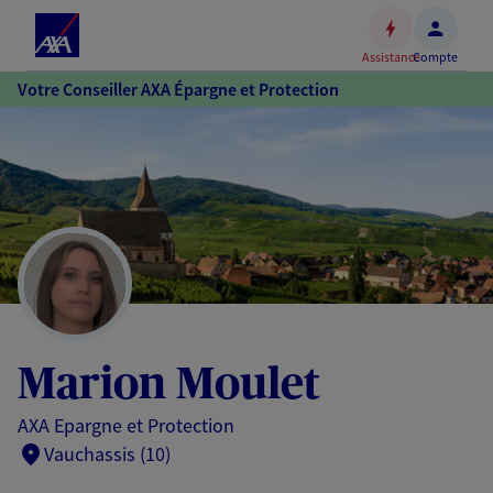
Espace
client
Assistance
Compte
Accéder
Votre Conseiller AXA Épargne et Protection
au
contenu
principal
Accéder
au
pied
de
page
Marion Moulet
AXA Epargne et Protection
Vauchassis (10)