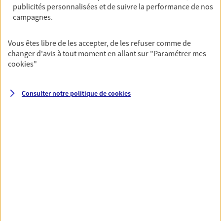
publicités personnalisées et de suivre la performance de nos
06 31 06 85 93
campagnes.
NOUS CONTACTER
Vous êtes libre de les accepter, de les refuser comme de
changer d'avis à tout moment en allant sur
"Paramétrer mes
VOIR NOTRE SITE WEB
cookies
"
Consulter notre politique de
cookies
VOIR PLUS
AXA, toujours proche de
vous