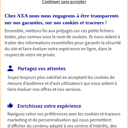
Continuer sans accepter
RECHERCHER
Chez AXA nous nous engageons à être transparents
sur nos garanties, sur nos
cookies et traceurs
!
Ensemble, mettons fin aux préjugés sur ces petits fichiers
textes, plus connus sous le nom de
cookies
. Ils nous aident à
1 résultat correspond à votre
traiter des informations essentielles pour garantir la sécurité
recherche
du site et faire évoluer votre expérience en ligne, dans le
Passer les
respect de votre vie privée.
résultats
Partagez vos attentes
Liste
Carte
Soyez toujours plus satisfait en acceptant les
cookies
de
mesure d’audience et d’avis utilisateurs qui nous aident à
faire évoluer nos offres et nos services.
Marion Moulet
Enrichissez votre expérience
Conseiller AXA Epargne et Protection
Naviguez selon vos préférences avec les
cookies et traceurs
10190 Vauchassis
marketing et de personnalisation qui nous permettent
d'afficher du contenu adapté à vos centres d'intérêts, des