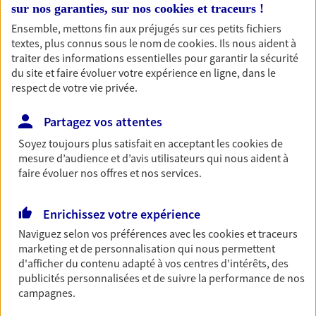
sur nos garanties, sur nos
cookies et traceurs
!
Découvrir les offres Épargne
Ensemble, mettons fin aux préjugés sur ces petits fichiers
textes, plus connus sous le nom de
cookies
. Ils nous aident à
traiter des informations essentielles pour garantir la sécurité
Retraite
du site et faire évoluer votre expérience en ligne, dans le
Préparez sereinement ce nouveau chapitre de
respect de votre vie privée.
votre vie avec les conseils d'un expert. Découvrez
notre solution PER (Plan Epargne Retraite)
Partagez vos attentes
spécialement conçue pour la retraite.
Soyez toujours plus satisfait en acceptant les
cookies
de
Découvrir l'offre Retraite
mesure d’audience et d’avis utilisateurs qui nous aident à
faire évoluer nos offres et nos services.
Prévoyance
Enrichissez votre expérience
Pour un avenir serein, assurez-vous avec notre
Naviguez selon vos préférences avec les
cookies et traceurs
contrat prévoyance. Préservez vos proches en cas
marketing et de personnalisation qui nous permettent
d'accident ou de maladie en optant pour les
d'afficher du contenu adapté à vos centres d'intérêts, des
garanties incapacité temporaire totale de travail,
publicités personnalisées et de suivre la performance de nos
invalidité ou de décès.
campagnes.
Découvrir l'offre Prévoyance