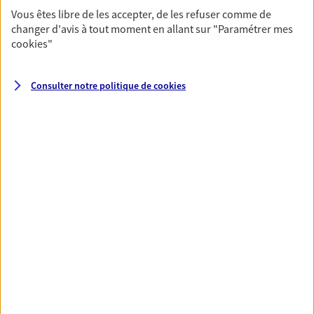
Vous êtes libre de les accepter, de les refuser comme de
changer d'avis à tout moment en allant sur
"Paramétrer mes
Santé
cookies
"
Couvrez vos dépenses de santé ainsi que celles de
votre famille avec la complémentaire santé qui
Consulter notre politique de
cookies
vous ressemble.
Découvrir l'offre Santé
VOIR TOUTES NOS OFFRES
Nos expertises
Réaliser un bilan social et