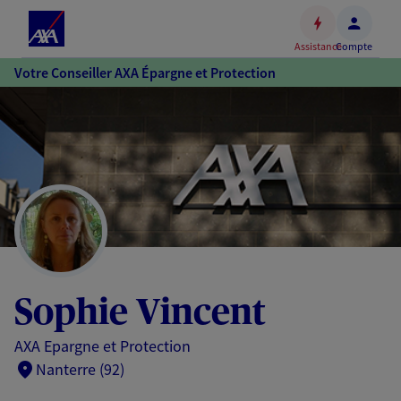
Espace
client
Assistance
Compte
Accéder
Votre Conseiller AXA Épargne et Protection
au
contenu
principal
Accéder
au
pied
de
page
Sophie Vincent
AXA Epargne et Protection
Nanterre (92)