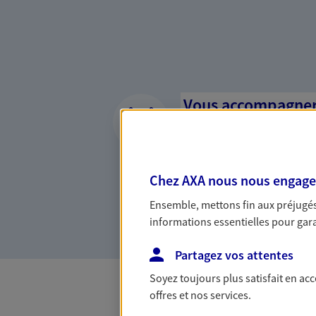
Vous accompagner 
confiance
Vous accompagner dans vos p
votre vie, c'est ainsi que no
Chez AXA nous nous engageon
la confiance et la proximité.
Ensemble, mettons fin aux préjugés 
connaître que nous proposon
informations essentielles pour garan
Partagez vos attentes
Soyez toujours plus satisfait en ac
offres et nos services.