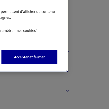
 Banque
 permettent d'afficher du contenu
pagnes.
aramétrer mes
cookies
"
Accepter et fermer