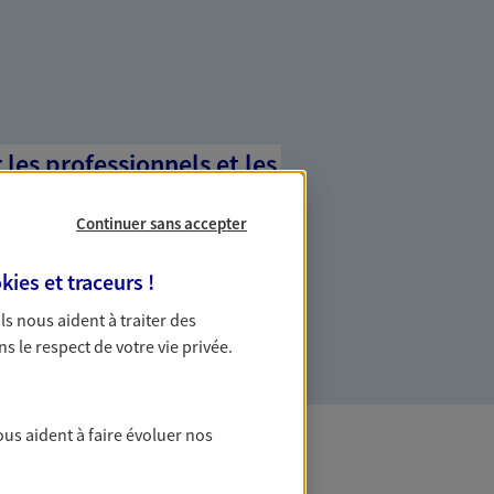
es professionnels et les
Continuer sans accepter
ommes des indépendants. Nous
des solutions cohérentes pour protéger
kies et traceurs
!
ollaborateurs... mais aussi vous-même et
 Ils nous aident à traiter des
ns le respect de votre vie privée.
ous aident à faire évoluer nos