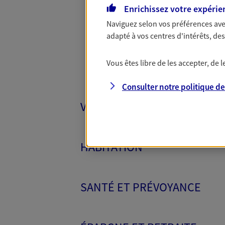
Toutes
Enrichissez votre expérie
Naviguez selon vos préférences ave
adapté à vos centres d'intérêts, d
Vous êtes libre de les accepter, de
Consulter notre politique d
VÉHICULES
HABITATION
SANTÉ ET PRÉVOYANCE