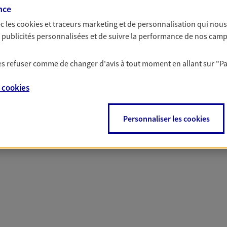
 nos offres Assurance &
nce
c les
cookies et traceurs
marketing et de personnalisation qui nous
es publicités personnalisées et de suivre la performance de nos cam
PARTICULIERS
PRO & ENTREPRISES
 les refuser comme de changer d'avis à tout moment en allant sur
"P
e
cookies
Personnaliser les cookies