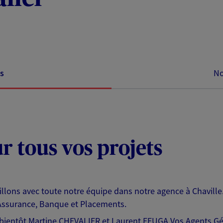
s
No
ur tous vos projets
eillons avec toute notre équipe dans notre agence à Chavill
Assurance, Banque et Placements.
ès bientôt Martine CHEVALIER et Laurent FEUGA Vos Agents G