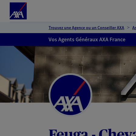
Espace client
Accéder au contenu principal
Accéder au pied de page
Trouvez une Agence ou un Conseiller AXA
A
Vos Agents Généraux AXA France
Feuga - Chev