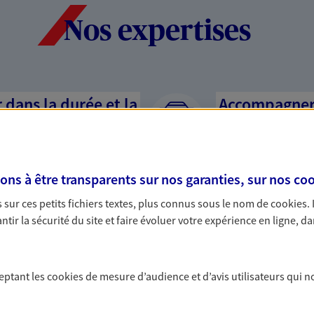
Nos expertises
dans la durée et la
Accompagner l
entreprises
rojets de vie tout au long de
Comme vous, nous s
us concevons notre métier : dans
bâtissons ensemble 
s à être transparents sur nos garanties, sur nos
coo
 C'est en apprenant à vous
votre activité, vos c
sur ces petits fichiers textes, plus connus sous le nom de
cookies
.
s de meilleures solutions.
votre famille.
tir la sécurité du site et faire évoluer votre expérience en ligne, da
ceptant les
cookies
de mesure d’audience et d’avis utilisateurs qui n