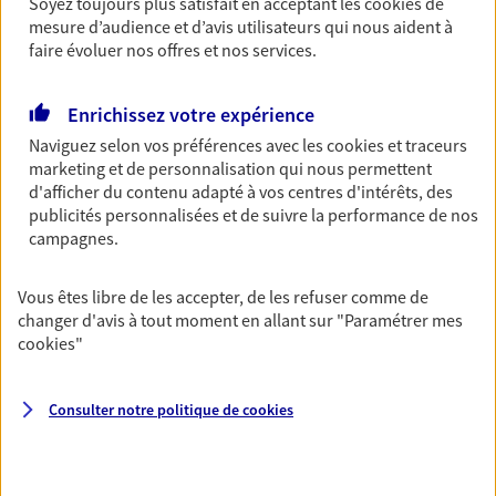
Soyez toujours plus satisfait en acceptant les
cookies
de
07 86 94 67 70
mesure d’audience et d’avis utilisateurs qui nous aident à
faire évoluer nos offres et nos services.
NOUS CONTACTER
Enrichissez votre expérience
VOIR NOTRE SITE WEB
Naviguez selon vos préférences avec les
cookies et traceurs
marketing et de personnalisation qui nous permettent
d'afficher du contenu adapté à vos centres d'intérêts, des
publicités personnalisées et de suivre la performance de nos
campagnes.
Bénédicte Panossian
Agent général d'assurance exclusif AXA
Vous êtes libre de les accepter, de les refuser comme de
changer d'avis à tout moment en allant sur
"Paramétrer mes
Prévoyance & Patrimoine
cookies
"
20 Sente Castel, 92370 Chaville
Horaires :
Fermé
Ouvre demain à 09:00
Consulter notre politique de
cookies
06 85 57 62 02