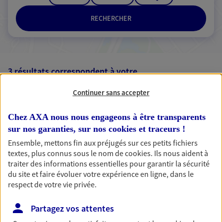
RECHERCHER
3 résultats correspondent à votre
recherche
Passer les
Continuer sans accepter
résultats
Chez AXA nous nous engageons à être transparents
Liste
Carte
sur nos garanties, sur nos
cookies et traceurs
!
Ensemble, mettons fin aux préjugés sur ces petits fichiers
textes, plus connus sous le nom de
cookies
. Ils nous aident à
traiter des informations essentielles pour garantir la sécurité
Benjamin Ariello
du site et faire évoluer votre expérience en ligne, dans le
respect de votre vie privée.
Conseiller AXA Epargne et Protection
92370 Chaville
Partagez vos attentes