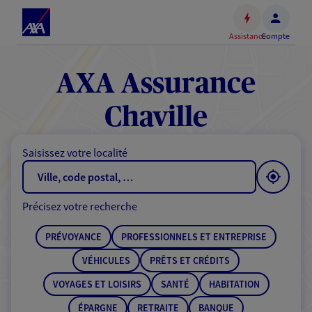
Espace
client
Assistance
Compte
Accéder
au
contenu
AXA Assurance
principal
Accéder
Chaville
au
pied
Saisissez votre localité
de
page
Précisez votre recherche
PRÉVOYANCE
PROFESSIONNELS ET ENTREPRISE
VÉHICULES
PRÊTS ET CRÉDITS
VOYAGES ET LOISIRS
SANTÉ
HABITATION
ÉPARGNE
RETRAITE
BANQUE