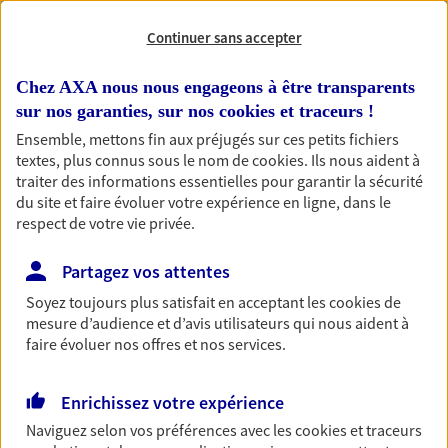
Continuer sans accepter
RECHERCHER
Chez AXA nous nous engageons à être transparents
sur nos garanties, sur nos
cookies et traceurs
!
Ensemble, mettons fin aux préjugés sur ces petits fichiers
1 résultat correspond à votre
textes, plus connus sous le nom de
cookies
. Ils nous aident à
recherche
Passer les
traiter des informations essentielles pour garantir la sécurité
résultats
du site et faire évoluer votre expérience en ligne, dans le
respect de votre vie privée.
Liste
Carte
Partagez vos attentes
Soyez toujours plus satisfait en acceptant les
cookies
de
mesure d’audience et d’avis utilisateurs qui nous aident à
Chaize Grenot
faire évoluer nos offres et nos services.
Agents Généraux d'assurance exclusif AXA
France
Enrichissez votre expérience
569 Route Du Forez Bp 196, 07430 Davezieux
Naviguez selon vos préférences avec les
cookies et traceurs
Agence accessible