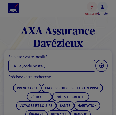
Espace
client
Assistance
Compte
Accéder
au
contenu
AXA Assurance
principal
Accéder
Davézieux
au
pied
Saisissez votre localité
de
page
Précisez votre recherche
PRÉVOYANCE
PROFESSIONNELS ET ENTREPRISE
VÉHICULES
PRÊTS ET CRÉDITS
VOYAGES ET LOISIRS
SANTÉ
HABITATION
ÉPARGNE
RETRAITE
BANQUE