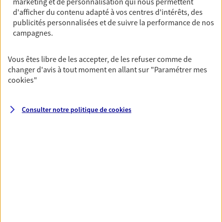
marketing et de personnalisation qui nous permettent
Horaires :
Fermé
d'afficher du contenu adapté à vos centres d'intérêts, des
Ouvre demain à 14:00
publicités personnalisées et de suivre la performance de nos
campagnes.
04 75 32 35 84
Vous êtes libre de les accepter, de les refuser comme de
changer d'avis à tout moment en allant sur
"Paramétrer mes
NOUS CONTACTER
cookies
"
PRENDRE RENDEZ-VOUS
Consulter notre politique de
cookies
VOIR NOTRE SITE WEB
N° Orias * (orias.fr) : EI CHAIZE DAVID (07014059); EI GRENOT
THIERRY (07013019)
VOIR PLUS