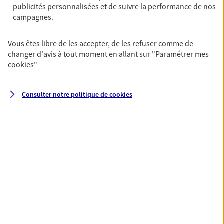
publicités personnalisées et de suivre la performance de nos
06 30 52 36 97
campagnes.
NOUS CONTACTER
Vous êtes libre de les accepter, de les refuser comme de
changer d'avis à tout moment en allant sur
"Paramétrer mes
VOIR NOTRE SITE WEB
cookies
"
Consulter notre politique de
cookies
VOIR PLUS
AXA, toujours proche de
vous