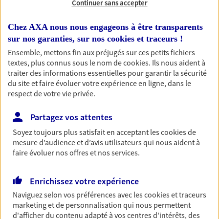
Continuer sans accepter
RECHERCHER
Chez AXA nous nous engageons à être transparents
sur nos garanties, sur nos
cookies et traceurs
!
Ensemble, mettons fin aux préjugés sur ces petits fichiers
textes, plus connus sous le nom de
cookies
. Ils nous aident à
1 résultat correspond à votre
traiter des informations essentielles pour garantir la sécurité
recherche
du site et faire évoluer votre expérience en ligne, dans le
Passer les
respect de votre vie privée.
résultats
Partagez vos attentes
Liste
Carte
Soyez toujours plus satisfait en acceptant les
cookies
de
mesure d’audience et d’avis utilisateurs qui nous aident à
faire évoluer nos offres et nos services.
Yoann Gierschendorf
Enrichissez votre expérience
Conseiller AXA Epargne et Protection
Naviguez selon vos préférences avec les
cookies et traceurs
21110 Breteniere
marketing et de personnalisation qui nous permettent
d'afficher du contenu adapté à vos centres d'intérêts, des