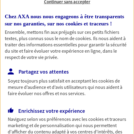
Continuer sans accepter
RECHERCHER
Chez AXA nous nous engageons à être transparents
sur nos garanties, sur nos
cookies et traceurs
!
Ensemble, mettons fin aux préjugés sur ces petits fichiers
textes, plus connus sous le nom de
cookies
. Ils nous aident à
1 résultat correspond à votre
traiter des informations essentielles pour garantir la sécurité
recherche
du site et faire évoluer votre expérience en ligne, dans le
Passer les
respect de votre vie privée.
résultats
Partagez vos attentes
Liste
Carte
Soyez toujours plus satisfait en acceptant les
cookies
de
mesure d’audience et d’avis utilisateurs qui nous aident à
faire évoluer nos offres et nos services.
Estelle Cure
Enrichissez votre expérience
Conseiller AXA Epargne et Protection
Naviguez selon vos préférences avec les
cookies et traceurs
21380 Savigny Le Sec
marketing et de personnalisation qui nous permettent
d'afficher du contenu adapté à vos centres d'intérêts, des