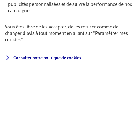
publicités personnalisées et de suivre la performance de nos
06 47 88 19 41
campagnes.
NOUS CONTACTER
Vous êtes libre de les accepter, de les refuser comme de
changer d'avis à tout moment en allant sur
"Paramétrer mes
VOIR NOTRE SITE WEB
cookies
"
Consulter notre politique de
cookies
VOIR PLUS
AXA, toujours proche de
vous