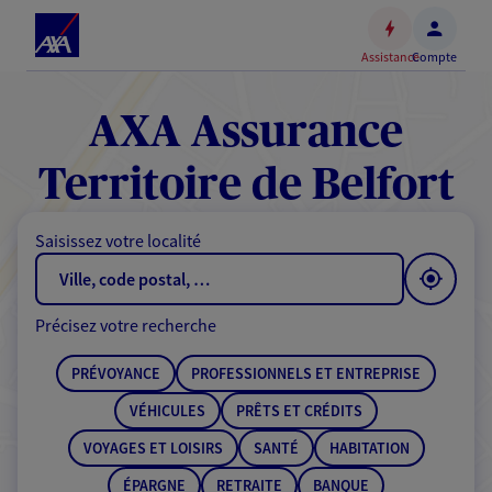
Espace
client
Assistance
Compte
Accéder
au
contenu
AXA Assurance
principal
Accéder
Territoire de Belfort
au
pied
Saisissez votre localité
de
page
Précisez votre recherche
PRÉVOYANCE
PROFESSIONNELS ET ENTREPRISE
VÉHICULES
PRÊTS ET CRÉDITS
VOYAGES ET LOISIRS
SANTÉ
HABITATION
ÉPARGNE
RETRAITE
BANQUE