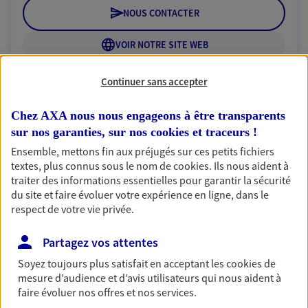
NOUS CONTACTER
VOIR NOTRE SITE WEB
Continuer sans accepter
Chez AXA nous nous engageons à être transparents
Heitmann Claudine Et
sur nos garanties, sur nos
cookies et traceurs
!
Lucie
Ensemble, mettons fin aux préjugés sur ces petits fichiers
textes, plus connus sous le nom de
cookies
. Ils nous aident à
Agents Généraux d'assurance exclusif AXA
traiter des informations essentielles pour garantir la sécurité
France
du site et faire évoluer votre expérience en ligne, dans le
32 Faubourg De Montbeliard, 90000 Belfort
respect de votre vie privée.
Horaires :
Ouvert
de 09:00 à 12:00 (sur rendez-vous)
Partagez vos attentes
Soyez toujours plus satisfait en acceptant les
cookies
de
03 84 28 00 28
mesure d’audience et d’avis utilisateurs qui nous aident à
faire évoluer nos offres et nos services.