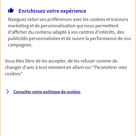
NOUS CONTACTER
Enrichissez votre expérience
PRENDRE RENDEZ-VOUS
Naviguez selon vos préférences avec les
cookies et traceurs
marketing et de personnalisation qui nous permettent
VOIR NOTRE SITE WEB
d'afficher du contenu adapté à vos centres d'intérêts, des
publicités personnalisées et de suivre la performance de nos
N° Orias * (orias.fr) : EI HEITMANN CLAUDINE (13009108); EI
campagnes.
HEITMANN LUCIE (19008727)
Vous êtes libre de les accepter, de les refuser comme de
changer d'avis à tout moment en allant sur
"Paramétrer mes
cookies
"
Sarl Sgta Nord Ne Belfort
Agent Général d'assurance exclusif AXA
Consulter notre politique de
cookies
France
21 Quai Vauban, 90000 Belfort
Horaires :
Fermé
Ouvre le 10 août à 14:00
03 84 28 12 19